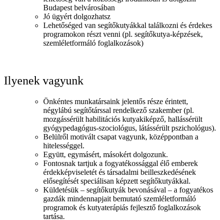
Budapest belvárosában
Jó ügyért dolgozhatsz
Lehetőséged van segítőkutyákkal találkozni és érdekes
programokon részt venni (pl. segítőkutya-képzések,
szemléletformáló foglalkozások)
Ilyenek vagyunk
Önkéntes munkatársaink jelentős része érintett,
négylábú segítőtárssal rendelkező szakember (pl.
mozgássérült habilitációs kutyakiképző, hallássérült
gyógypedagógus-szociológus, látássérült pszichológus).
Belülről motivált csapat vagyunk, középpontban a
hitelességgel.
Együtt, egymásért, másokért dolgozunk.
Fontosnak tartjuk a fogyatékossággal élő emberek
érdekképviseletét és társadalmi beilleszkedésének
elősegítését speciálisan képzett segítőkutyákkal.
Küldetésük – segítőkutyák bevonásával – a fogyatékos
gazdák mindennapjait bemutató szemléletformáló
programok és kutyaterápiás fejlesztő foglalkozások
tartása.