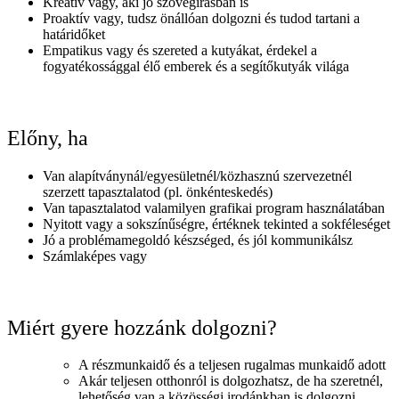
Kreatív vagy, aki jó szövegírásban is
Proaktív vagy, tudsz önállóan dolgozni és tudod tartani a
határidőket
Empatikus vagy és szereted a kutyákat, érdekel a
fogyatékossággal élő emberek és a segítőkutyák világa
Előny, ha
Van alapítványnál/egyesületnél/közhasznú szervezetnél
szerzett tapasztalatod (pl. önkénteskedés)
Van tapasztalatod valamilyen grafikai program használatában
Nyitott vagy a sokszínűségre, értéknek tekinted a sokféleséget
Jó a problémamegoldó készséged, és jól kommunikálsz
Számlaképes vagy
Miért gyere hozzánk dolgozni?
A részmunkaidő és a teljesen rugalmas munkaidő adott
Akár teljesen otthonról is dolgozhatsz, de ha szeretnél,
lehetőség van a közösségi irodánkban is dolgozni