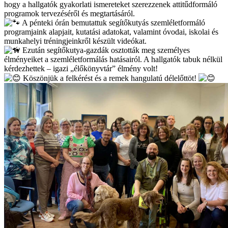
hogy a hallgatók gyakorlati ismereteket szerezzenek attitűdformáló
programok tervezéséről és megtartásáról.
A pénteki órán bemutattuk segítőkutyás szemléletformáló
programjaink alapjait, kutatási adatokat, valamint óvodai, iskolai és
munkahelyi tréningjeinkről készült videókat.
Ezután segítőkutya-gazdák osztották meg személyes
élményeiket a szemléletformálás hatásairól. A hallgatók tabuk nélkül
kérdezhettek – igazi „élőkönyvtár” élmény volt!
Köszönjük a felkérést és a remek hangulatú délelőttöt!