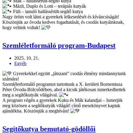
Mák – hallássérült-segítő kutya
Mázli, Duplo és Lotti – terápiás kutyák
Füli – tanuló hallássérült-segítő kutya
Nagy öröm volt látni a gyerekek lelkesedését és kíváncsiságát!
Köszönjük az óvoda kedves fogadtatását, és csodás kutyáinknak,
hogy velünk voltak!
Szemléletformáló program-Budapest
2025. 10. 21.
Egyéb
Gyerekekkel együtt „játszani” csodás élmény mindannyiunk
számára!
Szemléletformáló programot tartottunk a X. kerületi Bornemisza
Péter Óvoda-Bölcsődében, ahol a kicsik játékosan ismerkedhettek
meg a segítőkutyák világával.
A program végén a gyerekek Kuku és Mák kalandjai – Ismerjük
meg közösen a segítőkutyák világát! című mesekönyvet kaptak
ajándékba. Köszönjük a meghívást!
Segítőkutya bemutató-gödöllői