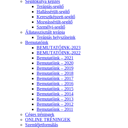
Segítőkutya képzés
Terápiás-segítő
Hallássérült-segítő
Keresztképzett-segítő
Mozgássérült-segítő
Személyi-segítő
Állatasszisztált terápia
Terápiás helyszíneink
Bemutatóink
BEMUTATÓINK-2023
BEMUTATÓINK-2022
Bemutatóink – 2021
Bemutatóink – 2020
Bemutatóink – 2019
Bemutatóink – 2018
Bemutatóink – 2017
Bemutatóink – 2016
Bemutatóink – 2015
Bemutatóink – 2014
Bemutatóink – 2013
Bemutatóink – 2012
Bemutatóink – 2011
Céges tréningek
ONLINE TRÉNINGEK
Szemléletformálás