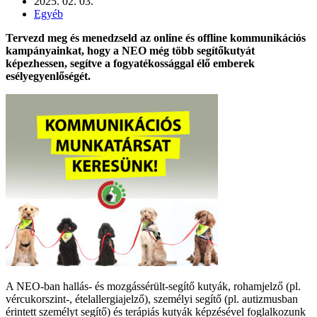
2025. 02. 03.
Egyéb
Tervezd meg és menedzseld az online és offline kommunikációs
kampányainkat, hogy a NEO még több segítőkutyát
képezhessen, segítve a fogyatékossággal élő emberek
esélyegyenlőségét.
A NEO-ban hallás- és mozgássérült-segítő kutyák, rohamjelző (pl.
vércukorszint-, ételallergiajelző), személyi segítő (pl. autizmusban
érintett személyt segítő) és terápiás kutyák képzésével foglalkozunk