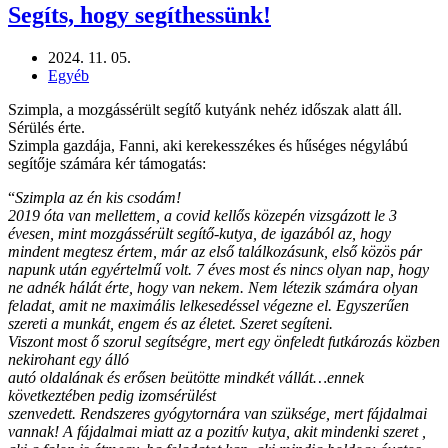
Segíts, hogy segíthessünk!
2024. 11. 05.
Egyéb
Szimpla, a mozgássérült segítő kutyánk nehéz időszak alatt áll.
Sérülés érte.
Szimpla gazdája, Fanni, aki kerekesszékes és hűséges négylábú
segítője számára kér támogatás:
“
Szimpla az én kis csodám!
2019 óta van mellettem, a covid kellős közepén vizsgázott le 3
évesen, mint mozgássérült segítő-kutya, de igazából az, hogy
mindent megtesz értem, már az első találkozásunk, első közös pár
napunk után egyértelmű volt. 7 éves most és nincs olyan nap, hogy
ne adnék hálát érte, hogy van nekem. Nem létezik számára olyan
feladat, amit ne maximális lelkesedéssel végezne el. Egyszerűen
szereti a munkát, engem és az életet. Szeret segíteni.
Viszont most ő szorul segítségre, mert egy önfeledt futkározás közben
nekirohant egy álló
autó oldalának és erősen beütötte mindkét vállát…ennek
következtében pedig izomsérülést
szenvedett. Rendszeres gyógytornára van szüksége, mert fájdalmai
vannak! A fájdalmai miatt az a pozitív kutya, akit mindenki szeret ,