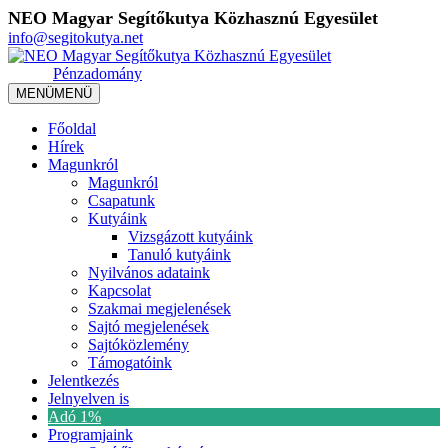
NEO Magyar Segítőkutya Közhasznú Egyesület
info@segitokutya.net
Pénzadomány
MENÜ
MENÜ
Főoldal
Hírek
Magunkról
Magunkról
Csapatunk
Kutyáink
Vizsgázott kutyáink
Tanuló kutyáink
Nyilvános adataink
Kapcsolat
Szakmai megjelenések
Sajtó megjelenések
Sajtóközlemény
Támogatóink
Jelentkezés
Jelnyelven is
Adó 1%
Programjaink