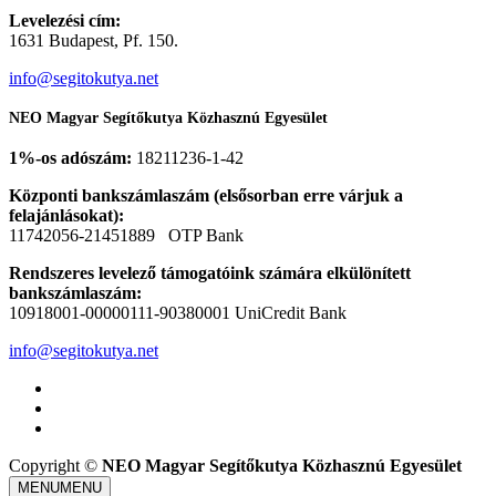
Levelezési cím:
1631 Budapest, Pf. 150.
info@segitokutya.net
NEO Magyar Segítőkutya Közhasznú Egyesület
1%-os adószám:
18211236-1-42
Központi bankszámlaszám (elsősorban erre várjuk a
felajánlásokat):
11742056-21451889 OTP Bank
Rendszeres levelező támogatóink számára elkülönített
bankszámlaszám:
10918001-00000111-90380001 UniCredit Bank
info@segitokutya.net
Copyright ©
NEO Magyar Segítőkutya Közhasznú Egyesület
MENU
MENU