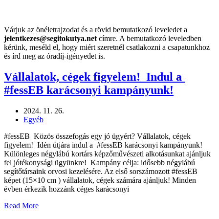
Várjuk az önéletrajzodat és a rövid bemutatkozó leveledet a
jelentkezes@segitokutya.net
címre. A bemutatkozó leveledben
kérünk, meséld el, hogy miért szeretnél csatlakozni a csapatunkhoz
és írd meg az óradíj-igényedet is.
Vállalatok, cégek figyelem! Indul a
#fessEB karácsonyi kampányunk!
2024. 11. 26.
Egyéb
#fessEB Közös összefogás egy jó ügyért? Vállalatok, cégek
figyelem! Idén útjára indul a #fessEB karácsonyi kampányunk!
Különleges négylábú kortárs képzőművészeti alkotásunkat ajánljuk
fel jótékonysági ügyünkre! Kampány célja: idősebb négylábú
segítőtársaink orvosi kezelésére. Az első sorszámozott #fessEB
képet (15×10 cm ) vállalatok, cégek számára ajánljuk! Minden
évben érkezik hozzánk céges karácsonyi
Read More