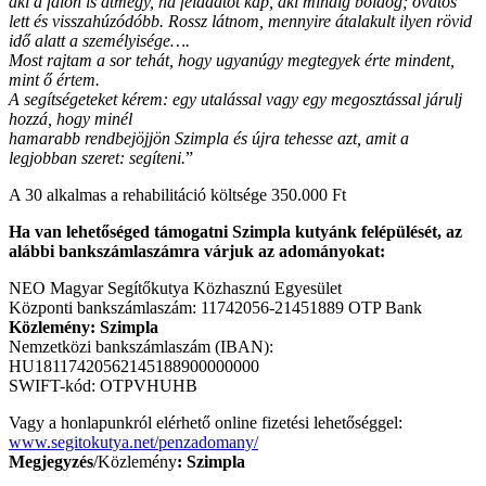
aki a falon is átmegy, ha feladatot kap, aki mindig boldog; óvatos
lett és visszahúzódóbb. Rossz látnom, mennyire átalakult ilyen rövid
idő alatt a személyisége….
Most rajtam a sor tehát, hogy ugyanúgy megtegyek érte mindent,
mint ő értem.
A segítségeteket kérem: egy utalással vagy egy megosztással járulj
hozzá, hogy minél
hamarabb rendbejöjjön Szimpla és újra tehesse azt, amit a
legjobban szeret: segíteni.
”
A 30 alkalmas a rehabilitáció költsége 350.000 Ft
Ha van lehetőséged támogatni Szimpla kutyánk felépülését, az
alábbi bankszámlaszámra várjuk az adományokat:
NEO Magyar Segítőkutya Közhasznú Egyesület
Központi bankszámlaszám: 11742056-21451889 OTP Bank
Közlemény: Szimpla
Nemzetközi bankszámlaszám (IBAN):
HU18117420562145188900000000
SWIFT-kód: OTPVHUHB
Vagy a honlapunkról elérhető online fizetési lehetőséggel:
www.segitokutya.net/penzadomany/
Megjegyzés
/Közlemény
: Szimpla