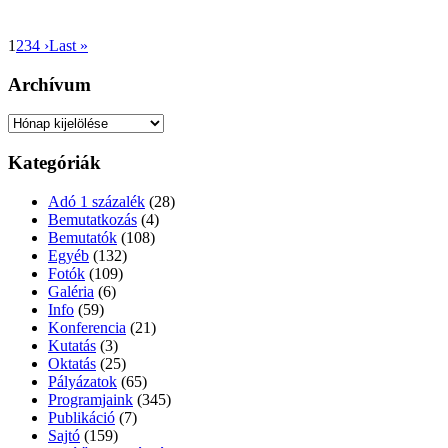
1
2
3
4
›
Last »
Archívum
Archívum
Kategóriák
Adó 1 százalék
(28)
Bemutatkozás
(4)
Bemutatók
(108)
Egyéb
(132)
Fotók
(109)
Galéria
(6)
Info
(59)
Konferencia
(21)
Kutatás
(3)
Oktatás
(25)
Pályázatok
(65)
Programjaink
(345)
Publikáció
(7)
Sajtó
(159)