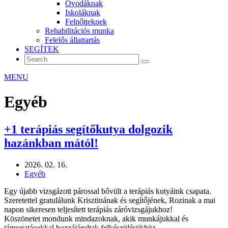
Óvodáknak
Iskoláknak
Felnőtteknek
Rehabilitációs munka
Felelős állattartás
SEGÍTEK
MENU
Egyéb
+1 terápiás segítőkutya dolgozik
hazánkban mától!
2026. 02. 16.
Egyéb
Egy újabb vizsgázott párossal bővült a terápiás kutyáink csapata.
Szeretettel gratulálunk Krisztinának és segítőjének, Rozinak a mai
napon sikeresen teljesített terápiás záróvizsgájukhoz!
Köszönetet mondunk mindazoknak, akik munkájukkal és
támogatásukkal hozzájárultak felkészülésükhöz.