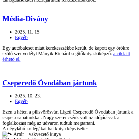
Média-Divány
2025. 11. 15.
Egyéb
Egy autóbaleset miatt kerekesszékbe került, de kapott egy örökre
szóló szenvedélyt Mányik Richárd segítőkutya-kiképző:
a cikk itt
érhető el.
Cseperedő Óvodában jártunk
2025. 10. 23.
Egyéb
Ezen a héten a pilisvörösvári Ligeti Cseperedő Óvodában jártunk a
csipet-csapatunkkal. Nagy szerencsénk volt az időjárással: a
foglalkozást még az udvaron tudtuk megtartani.
A négylábú kollégákat hat kutya képviselte:
Artúr – vakvezető kutya