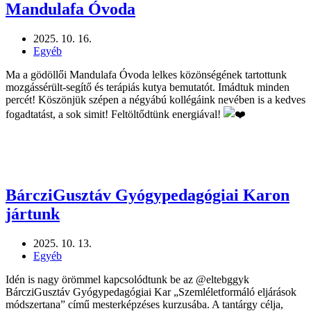
Mandulafa Óvoda
2025. 10. 16.
Egyéb
Ma a gödöllői Mandulafa Óvoda lelkes közönségének tartottunk
mozgássérült-segítő és terápiás kutya bemutatót. Imádtuk minden
percét! Köszönjük szépen a négyábú kollégáink nevében is a kedves
fogadtatást, a sok simit! Feltöltődtünk energiával!
BárcziGusztáv Gyógypedagógiai Karon
jártunk
2025. 10. 13.
Egyéb
Idén is nagy örömmel kapcsolódtunk be az @eltebggyk
BárcziGusztáv Gyógypedagógiai Kar „Szemléletformáló eljárások
módszertana” című mesterképzéses kurzusába. A tantárgy célja,