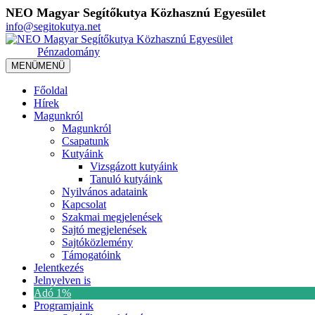
NEO Magyar Segítőkutya Közhasznú Egyesület
info@segitokutya.net
Pénzadomány
MENÜ
MENÜ
Főoldal
Hírek
Magunkról
Magunkról
Csapatunk
Kutyáink
Vizsgázott kutyáink
Tanuló kutyáink
Nyilvános adataink
Kapcsolat
Szakmai megjelenések
Sajtó megjelenések
Sajtóközlemény
Támogatóink
Jelentkezés
Jelnyelven is
Adó 1%
Programjaink