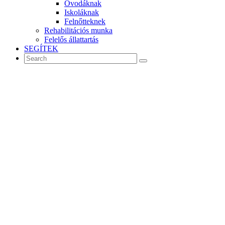
Óvodáknak
Iskoláknak
Felnőtteknek
Rehabilitációs munka
Felelős állattartás
SEGÍTEK
MENU
1% segítség
1% SEGÍTSÉG
1%-os adószámunk: 18211236-1-42
Az 1%-OD NEKIK 100% SEGÍTSÉG!
Egy segítőkutya munkájának értéke felbecsülhetetlen!
Támogasd adód 1%-ával a NEO Magyar Segítőkutya Közhasznú Egye