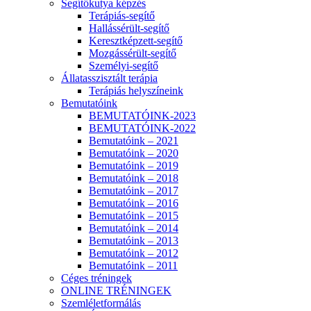
Segítőkutya képzés
Terápiás-segítő
Hallássérült-segítő
Keresztképzett-segítő
Mozgássérült-segítő
Személyi-segítő
Állatasszisztált terápia
Terápiás helyszíneink
Bemutatóink
BEMUTATÓINK-2023
BEMUTATÓINK-2022
Bemutatóink – 2021
Bemutatóink – 2020
Bemutatóink – 2019
Bemutatóink – 2018
Bemutatóink – 2017
Bemutatóink – 2016
Bemutatóink – 2015
Bemutatóink – 2014
Bemutatóink – 2013
Bemutatóink – 2012
Bemutatóink – 2011
Céges tréningek
ONLINE TRÉNINGEK
Szemléletformálás