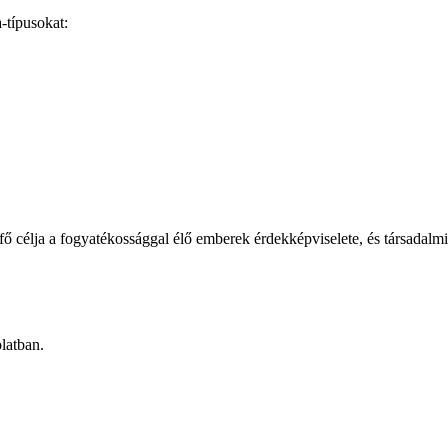
-típusokat:
élja a fogyatékossággal élő emberek érdekképviselete, és társadalmi b
latban.