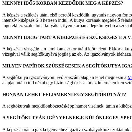
MENNYI IDŐS KORBAN KEZDŐDIK MEG A KÉPZÉS?
A képzés a születés utáni első perctől kezdődik, ugyanis nagyon fontos
intenzív kiképzés 6-8 hetesen indul. A kutya korának megfelelő felada
ingerekhez szoktatni a kutyákat, ilyen korban a legkönnyebb a szocial
MENNYI IDEIG TART A KIKÉPZÉS ÉS SZÜKSÉGES-E A 
A képzés a vizsgáig tart, ami kamaszkor utáni időt jelent. Ekkor a kut
vizsgával válik segítőkutyává jogilag az eb. Az igazolványok idehaz
MILYEN PAPÍROK SZÜKSÉGESEK A SEGÍTŐKUTYA IG
A segítőkutya igazolványon lévő sorszám alapján lehet megnézni a
M
alapján utána tud nézni egy biztonsági őr is akár az interneten keresztü
HONNAN LEHET FELISMERNI EGY SEGÍTŐKUTYÁT?
A segítőkutyák megkülönböztetésképp hámot viselnek, amin a kiképző sz
A SEGÍTŐKUTYÁK IGÉNYELNEK-E KÜLÖNLEGES, SPECI
A képzés során a gazda igényeihez igazítva szabályokhoz szoktatjuk a k