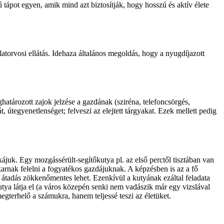
 tápot egyen, amik mind azt biztosítják, hogy hosszú és aktív élete
latorvosi ellátás. Idehaza általános megoldás, hogy a nyugdíjazott
eghatározott zajok jelzése a gazdának (sziréna, telefoncsörgés,
át, útegyenetlenséget; felveszi az elejtett tárgyakat. Ezek mellett pedig
juk. Egy mozgássérült-segítőkutya pl. az első perctől tisztában van
rnak felelni a fogyatékos gazdájuknak. A képzésben is az a fő
átadás zökkenőmentes lehet. Ezenkívül a kutyának ezáltal feladata
utya látja el (a város közepén senki nem vadászik már egy vizslával
gterhelő a számukra, hanem teljessé teszi az életüket.