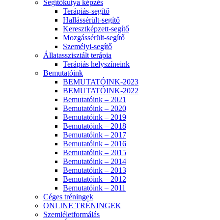
Segítőkutya képzés
Terápiás-segítő
Hallássérült-segítő
Keresztképzett-segítő
Mozgássérült-segítő
Személyi-segítő
Állatasszisztált terápia
Terápiás helyszíneink
Bemutatóink
BEMUTATÓINK-2023
BEMUTATÓINK-2022
Bemutatóink – 2021
Bemutatóink – 2020
Bemutatóink – 2019
Bemutatóink – 2018
Bemutatóink – 2017
Bemutatóink – 2016
Bemutatóink – 2015
Bemutatóink – 2014
Bemutatóink – 2013
Bemutatóink – 2012
Bemutatóink – 2011
Céges tréningek
ONLINE TRÉNINGEK
Szemléletformálás