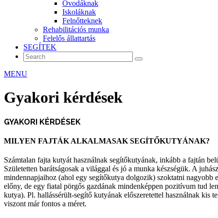
Óvodáknak
Iskoláknak
Felnőtteknek
Rehabilitációs munka
Felelős állattartás
SEGÍTEK
MENU
Gyakori kérdések
GYAKORI KÉRDÉSEK
MILYEN FAJTÁK ALKALMASAK SEGÍTŐKUTYÁNAK?
Számtalan fajta kutyát használnak segítőkutyának, inkább a fajtán bel
Születetten barátságosak a világgal és jó a munka készségük. A juhász
mindennapjaihoz (ahol egy segítőkutya dolgozik) szoktatni nagyobb en
előny, de egy fiatal pörgős gazdának mindenképpen pozitívum tud lenni
kutya). Pl. hallássérült-segítő kutyának előszeretettel használnak kis
viszont már fontos a méret.