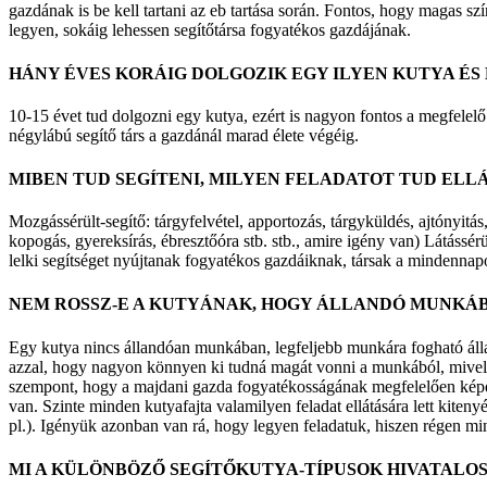
gazdának is be kell tartani az eb tartása során. Fontos, hogy magas s
legyen, sokáig lehessen segítőtársa fogyatékos gazdájának.
HÁNY ÉVES KORÁIG DOLGOZIK EGY ILYEN KUTYA ÉS
10-15 évet tud dolgozni egy kutya, ezért is nagyon fontos a megfelelő 
négylábú segítő társ a gazdánál marad élete végéig.
MIBEN TUD SEGÍTENI, MILYEN FELADATOT TUD ELLÁ
Mozgássérült-segítő: tárgyfelvétel, apportozás, tárgyküldés, ajtónyitás
kopogás, gyereksírás, ébresztőóra stb. stb., amire igény van) Látássérült
lelki segítséget nyújtanak fogyatékos gazdáiknak, társak a mindennapo
NEM ROSSZ-E A KUTYÁNAK, HOGY ÁLLANDÓ MUNKÁ
Egy kutya nincs állandóan munkában, legfeljebb munkára fogható állap
azzal, hogy nagyon könnyen ki tudná magát vonni a munkából, mivel p
szempont, hogy a majdani gazda fogyatékosságának megfelelően képezz
van. Szinte minden kutyafajta valamilyen feladat ellátására lett kite
pl.). Igényük azonban van rá, hogy legyen feladatuk, hiszen régen mi
MI A KÜLÖNBÖZŐ SEGÍTŐKUTYA-TÍPUSOK HIVATALOS