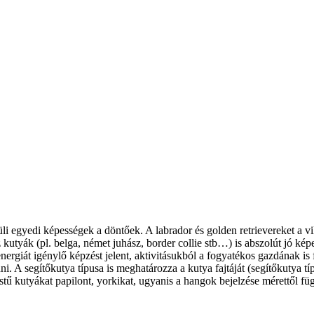
üli egyedi képességek a döntőek. A labrador és golden retrievereket a v
 kutyák (pl. belga, német juhász, border collie stb…) is abszolút jó ké
ergiát igénylő képzést jelent, aktivitásukból a fogyatékos gazdának i
. A segítőkutya típusa is meghatározza a kutya fajtáját (segítőkutya típ
 testű kutyákat papilont, yorkikat, ugyanis a hangok bejelzése mérettől 