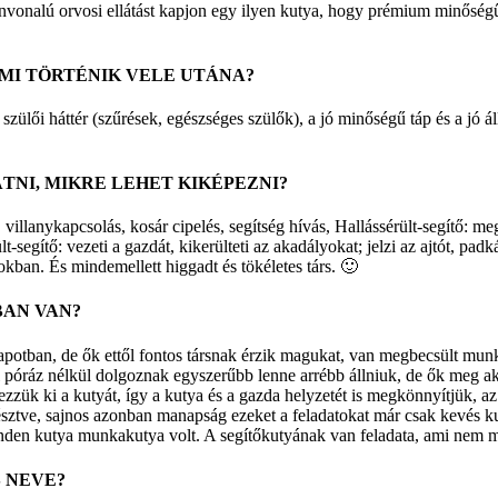
zínvonalú orvosi ellátást kapjon egy ilyen kutya, hogy prémium minőségű
 MI TÖRTÉNIK VELE UTÁNA?
szülői háttér (szűrések, egészséges szülők), a jó minőségű táp és a jó ál
TNI, MIKRE LEHET KIKÉPEZNI?
, villanykapcsolás, kosár cipelés, segítség hívás, Hallássérült-segítő: m
-segítő: vezeti a gazdát, kikerülteti az akadályokat; jelzi az ajtót, padk
kban. És mindemellett higgadt és tökéletes társ. 🙂
BAN VAN?
otban, de ők ettől fontos társnak érzik magukat, van megbecsült munká
óráz nélkül dolgoznak egyszerűbb lenne arrébb állniuk, de ők meg aka
ük ki a kutyát, így a kutya és a gazda helyzetét is megkönnyítjük, az 
nyésztve, sajnos azonban manapság ezeket a feladatokat már csak kevés k
nden kutya munkakutya volt. A segítőkutyának van feladata, ami nem me
 NEVE?