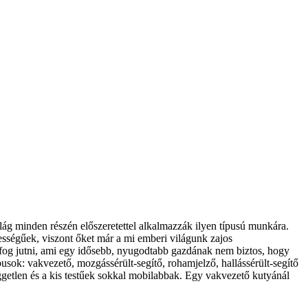
ilág minden részén előszeretettel alkalmazzák ilyen típusú munkára.
pességűek, viszont őket már a mi emberi világunk zajos
s fog jutni, ami egy idősebb, nyugodtabb gazdának nem biztos, hogy
usok: vakvezető, mozgássérült-segítő, rohamjelző, hallássérült-segítő
független és a kis testűek sokkal mobilabbak. Egy vakvezető kutyánál