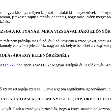
, hogy a kiskutya milyen kapcsolatot alakít ki a tenyésztővel, a környe
tokkal, játékosan zajlik a tanítás, de fontos, hogy minél előbb megkez
izáció.
VIZSGA A KUTYÁNAK, MIK A VIZSGÁVAL JÁRÓ ELŐNYÖK
ya már nem próbálja meg újból és újból tesztelni a szabályokat, stabil 
a komoly előnyöket jelentenek, nagyon sok helyre bemehet a vizsgázott
AZOLÁSÁRA EGY ELLENŐRZÉSNÉL?
ATESZ-E
honlapon. (MATESZ: Magyar Terápiás és Segítőkutyás Szövet
l.
ervezet logója szerepel. Illetve a gazda segítőkutya igazolvánnyal tud
ÁLIS TARTÁSI KÖRÜLMÉNYEKET? (TÁP, ORVOSI FELÜG
utyát. Ezek a szabályok biztosítják, hogy a kutya stabilan dolgozzon, v