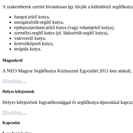
A szakemberek szerint hivatalosan így hívják a különböző segítőkutya
hangot jelző kutya,
mozgássérült-segítő kutya,
epilepsziaroham-jelző kutya (vagy rohamjelző kutya),
személyi-segítő kutya (pl. látássérült-segítő kutya),
vakvezető kutya,
keresztképzett kutya,
terápiás kutya.
Magunkról
A NEO Magyar Segítőkutya Közhasznú Egyesület 2011-ben alakult, fő c
Bővebben…
Helyes kifejezések
Helyes kifejezések fogyatékossággal és segítőkutya-típusokkal kapcso
Bővebben…
Kapcsolat