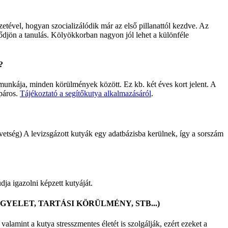
zetével, hogyan szocializálódik már az első pillanattól kezdve. Az
dődjön a tanulás. Kölyökkorban nagyon jól lehet a különféle
?
a munkája, minden körülmények között. Ez kb. két éves kort jelent. A
 páros.
Tájékoztató a segítőkutya alkalmazásáról
.
ség) A levizsgázott kutyák egy adatbázisba kerülnek, így a sorszám
ja igazolni képzett kutyáját.
YELET, TARTÁSI KÖRÜLMÉNY, STB...)
alamint a kutya stresszmentes életét is szolgálják, ezért ezeket a