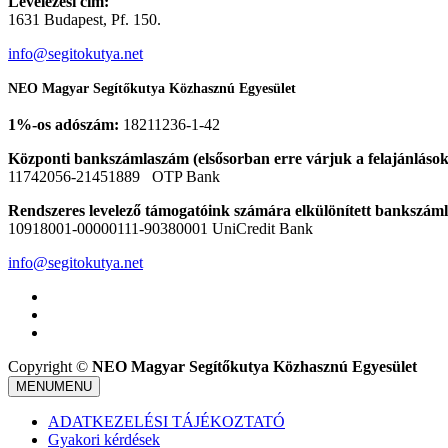
Levelezési cím:
1631 Budapest, Pf. 150.
info@segitokutya.net
NEO Magyar Segítőkutya Közhasznú Egyesület
1%-os adószám:
18211236-1-42
Központi bankszámlaszám (elsősorban erre várjuk a felajánlások
11742056-21451889 OTP Bank
Rendszeres levelező támogatóink számára elkülönített bankszám
10918001-00000111-90380001 UniCredit Bank
info@segitokutya.net
Copyright ©
NEO Magyar Segítőkutya Közhasznú Egyesület
MENU
MENU
ADATKEZELÉSI TÁJÉKOZTATÓ
Gyakori kérdések