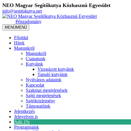
NEO Magyar Segítőkutya Közhasznú Egyesület
info@segitokutya.net
Pénzadomány
MENÜ
MENÜ
Főoldal
Hírek
Magunkról
Magunkról
Csapatunk
Kutyáink
Vizsgázott kutyáink
Tanuló kutyáink
Nyilvános adataink
Kapcsolat
Szakmai megjelenések
Sajtó megjelenések
Sajtóközlemény
Támogatóink
Jelentkezés
Jelnyelven is
Adó 1%
Programjaink