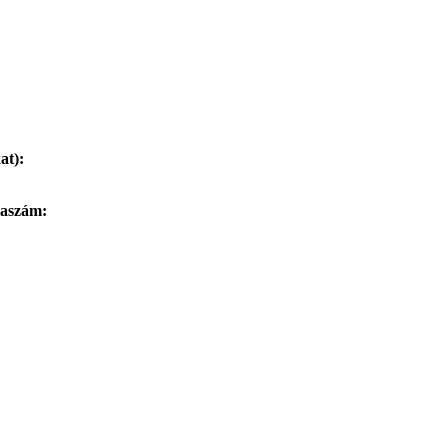
at):
laszám: