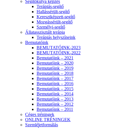
Segítőkutya képzés
Terápiás-segítő
Hallássérült-segítő
Keresztképzett-segítő
Mozgássérült-segítő
Személyi-segítő
Állatasszisztált terápia
Terápiás helyszíneink
Bemutatóink
BEMUTATÓINK-2023
BEMUTATÓINK-2022
Bemutatóink – 2021
Bemutatóink – 2020
Bemutatóink – 2019
Bemutatóink – 2018
Bemutatóink – 2017
Bemutatóink – 2016
Bemutatóink – 2015
Bemutatóink – 2014
Bemutatóink – 2013
Bemutatóink – 2012
Bemutatóink – 2011
Céges tréningek
ONLINE TRÉNINGEK
Szemléletformálás