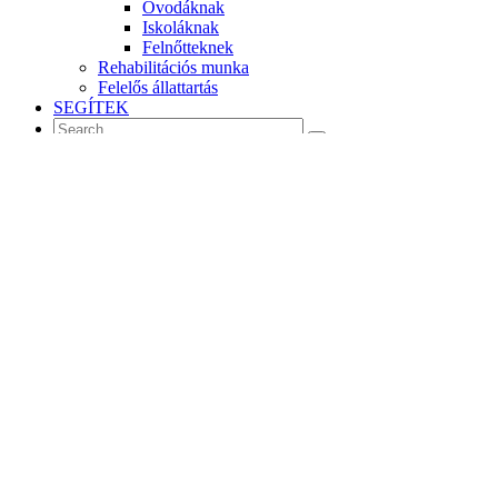
Óvodáknak
Iskoláknak
Felnőtteknek
Rehabilitációs munka
Felelős állattartás
SEGÍTEK
MENU
Sajtó: Ricsi a Sláger FMbe megy!
2018. 04. 29.
Sajtó