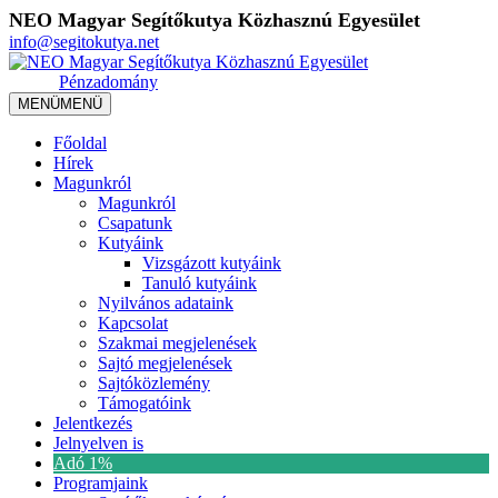
NEO Magyar Segítőkutya Közhasznú Egyesület
info@segitokutya.net
Pénzadomány
MENÜ
MENÜ
Főoldal
Hírek
Magunkról
Magunkról
Csapatunk
Kutyáink
Vizsgázott kutyáink
Tanuló kutyáink
Nyilvános adataink
Kapcsolat
Szakmai megjelenések
Sajtó megjelenések
Sajtóközlemény
Támogatóink
Jelentkezés
Jelnyelven is
Adó 1%
Programjaink