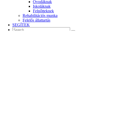
Óvodáknak
Iskoláknak
Felnőtteknek
Rehabilitációs munka
Felelős állattartás
SEGÍTEK
MENU
Sikeres temperamentum vizsgák a
hétvégén
2017. 11. 30.
Vizsga