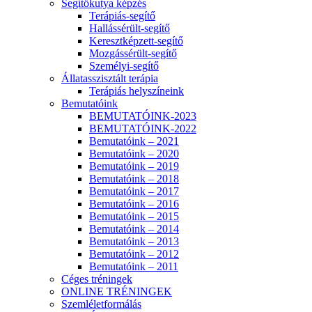
Segítőkutya képzés
Terápiás-segítő
Hallássérült-segítő
Keresztképzett-segítő
Mozgássérült-segítő
Személyi-segítő
Állatasszisztált terápia
Terápiás helyszíneink
Bemutatóink
BEMUTATÓINK-2023
BEMUTATÓINK-2022
Bemutatóink – 2021
Bemutatóink – 2020
Bemutatóink – 2019
Bemutatóink – 2018
Bemutatóink – 2017
Bemutatóink – 2016
Bemutatóink – 2015
Bemutatóink – 2014
Bemutatóink – 2013
Bemutatóink – 2012
Bemutatóink – 2011
Céges tréningek
ONLINE TRÉNINGEK
Szemléletformálás