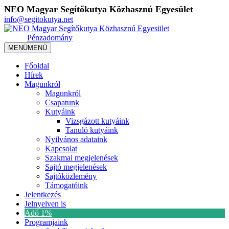
NEO Magyar Segítőkutya Közhasznú Egyesület
info@segitokutya.net
Pénzadomány
MENÜ
MENÜ
Főoldal
Hírek
Magunkról
Magunkról
Csapatunk
Kutyáink
Vizsgázott kutyáink
Tanuló kutyáink
Nyilvános adataink
Kapcsolat
Szakmai megjelenések
Sajtó megjelenések
Sajtóközlemény
Támogatóink
Jelentkezés
Jelnyelven is
Adó 1%
Programjaink