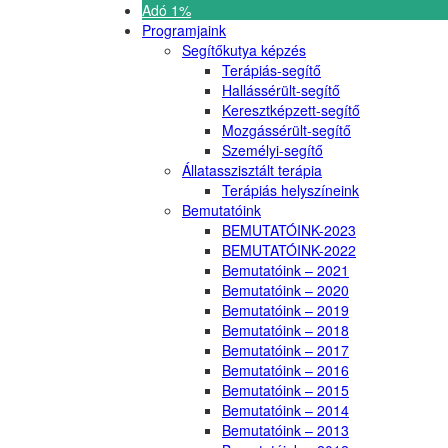
Adó 1%
Programjaink
Segítőkutya képzés
Terápiás-segítő
Hallássérült-segítő
Keresztképzett-segítő
Mozgássérült-segítő
Személyi-segítő
Állatasszisztált terápia
Terápiás helyszíneink
Bemutatóink
BEMUTATÓINK-2023
BEMUTATÓINK-2022
Bemutatóink – 2021
Bemutatóink – 2020
Bemutatóink – 2019
Bemutatóink – 2018
Bemutatóink – 2017
Bemutatóink – 2016
Bemutatóink – 2015
Bemutatóink – 2014
Bemutatóink – 2013