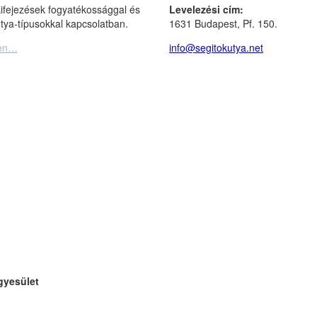
ifejezések fogyatékossággal és
Levelezési cím:
tya-típusokkal kapcsolatban.
1631 Budapest, Pf. 150.
en…
info@segitokutya.net
gyesület