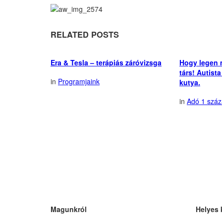
RELATED POSTS
Era & Tesla – terápiás záróvizsga
Hogy legen 
társ! Autist
in
Programjaink
kutya.
in
Adó 1 száz
Magunkról
Helyes 