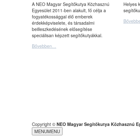
A NEO Magyar Segítőkutya Közhasznú
Helyes k
Egyesület 2011-ben alakult, fő célja a
segítőku
fogyatékossággal élő emberek
Bővebb
érdekképviselete, és társadalmi
beilleszkedésének elősegítése
speciálisan képzett segítőkutyákkal.
Bővebben…
Copyright ©
NEO Magyar Segítőkutya Közhasznú E
MENU
MENU