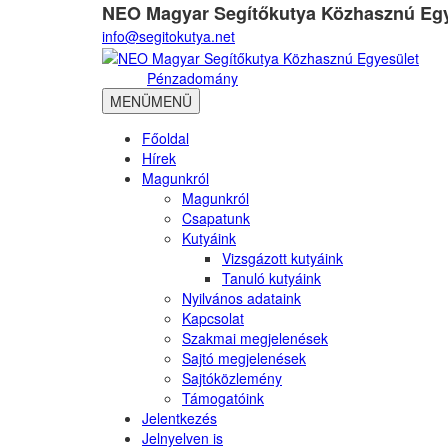
NEO Magyar Segítőkutya Közhasznú Egy
info@segitokutya.net
Pénzadomány
MENÜ
MENÜ
Főoldal
Hírek
Magunkról
Magunkról
Csapatunk
Kutyáink
Vizsgázott kutyáink
Tanuló kutyáink
Nyilvános adataink
Kapcsolat
Szakmai megjelenések
Sajtó megjelenések
Sajtóközlemény
Támogatóink
Jelentkezés
Jelnyelven is