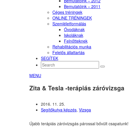
Bemutatóink – 2012
Bemutatóink – 2011
Céges tréningek
ONLINE TRÉNINGEK
Szemléletformálás
Óvodáknak
Iskoláknak
Felnőtteknek
Rehabilitációs munka
Felelős állattartás
SEGÍTEK
MENU
Zita & Tesla -terápiás záróvizsga
2016. 11. 25.
Segítőkutya képzés
,
Vizsga
Újabb terápiás záróvizsgás párossal bővült csapatunk!