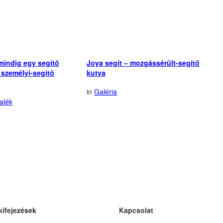
mindig egy segítő
Joya segít – mozgássérült-segítő
a személyi-segítő
kutya
in
Galéria
alék
kifejezések
Kapcsolat