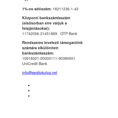
1%-os adószám:
18211236-1-42
Központi bankszámlaszám
(elsősorban erre várjuk a
felajánlásokat):
11742056-21451889 OTP Bank
Rendszeres levelező támogatóink
számára elkülönített
bankszámlaszám:
10918001-00000111-90380001
UniCredit Bank
info@segitokutya.net