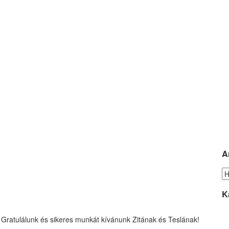
A
Ar
K
 Gratulálunk és sikeres munkát kívánunk Zitának és Teslának!