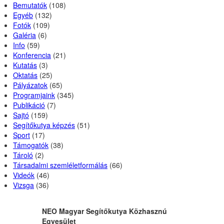
Bemutatók
(108)
Egyéb
(132)
Fotók
(109)
Galéria
(6)
Info
(59)
Konferencia
(21)
Kutatás
(3)
Oktatás
(25)
Pályázatok
(65)
Programjaink
(345)
Publikáció
(7)
Sajtó
(159)
Segítőkutya képzés
(51)
Sport
(17)
Támogatók
(38)
Tároló
(2)
Társadalmi szemléletformálás
(66)
Videók
(46)
Vizsga
(36)
NEO Magyar Segítőkutya Közhasznú
Egyesület