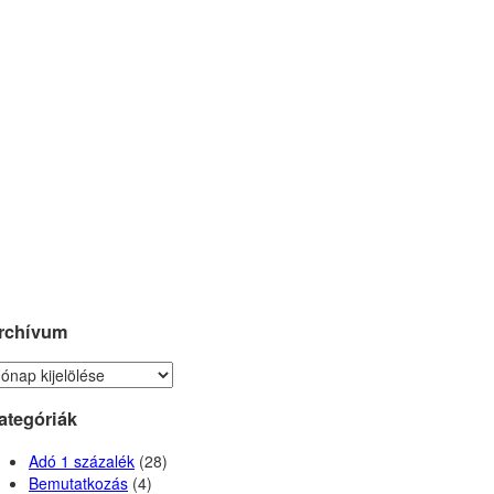
rchívum
chívum
ategóriák
Adó 1 százalék
(28)
Bemutatkozás
(4)