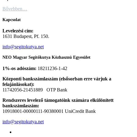
Bővebben…
Kapcsolat
Levelezési cím:
1631 Budapest, Pf. 150.
info@segitokutya.net
NEO Magyar Segítőkutya Közhasznú Egyesület
1%-os adószám:
18211236-1-42
Központi bankszámlaszám (elsősorban erre várjuk a
felajánlásokat):
11742056-21451889 OTP Bank
Rendszeres levelező támogatóink számára elkülönített
bankszámlaszám:
10918001-00000111-90380001 UniCredit Bank
info@segitokutya.net