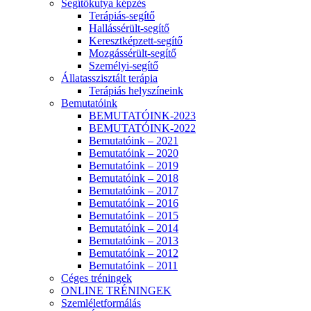
Segítőkutya képzés
Terápiás-segítő
Hallássérült-segítő
Keresztképzett-segítő
Mozgássérült-segítő
Személyi-segítő
Állatasszisztált terápia
Terápiás helyszíneink
Bemutatóink
BEMUTATÓINK-2023
BEMUTATÓINK-2022
Bemutatóink – 2021
Bemutatóink – 2020
Bemutatóink – 2019
Bemutatóink – 2018
Bemutatóink – 2017
Bemutatóink – 2016
Bemutatóink – 2015
Bemutatóink – 2014
Bemutatóink – 2013
Bemutatóink – 2012
Bemutatóink – 2011
Céges tréningek
ONLINE TRÉNINGEK
Szemléletformálás