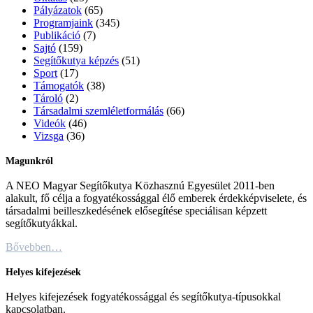
Pályázatok
(65)
Programjaink
(345)
Publikáció
(7)
Sajtó
(159)
Segítőkutya képzés
(51)
Sport
(17)
Támogatók
(38)
Tároló
(2)
Társadalmi szemléletformálás
(66)
Videók
(46)
Vizsga
(36)
Magunkról
A NEO Magyar Segítőkutya Közhasznú Egyesület 2011-ben
alakult, fő célja a fogyatékossággal élő emberek érdekképviselete, és
társadalmi beilleszkedésének elősegítése speciálisan képzett
segítőkutyákkal.
Bővebben…
Helyes kifejezések
Helyes kifejezések fogyatékossággal és segítőkutya-típusokkal
kapcsolatban.