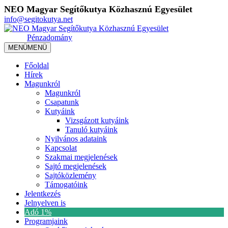
NEO Magyar Segítőkutya Közhasznú Egyesület
info@segitokutya.net
Pénzadomány
MENÜ
MENÜ
Főoldal
Hírek
Magunkról
Magunkról
Csapatunk
Kutyáink
Vizsgázott kutyáink
Tanuló kutyáink
Nyilvános adataink
Kapcsolat
Szakmai megjelenések
Sajtó megjelenések
Sajtóközlemény
Támogatóink
Jelentkezés
Jelnyelven is
Adó 1%
Programjaink