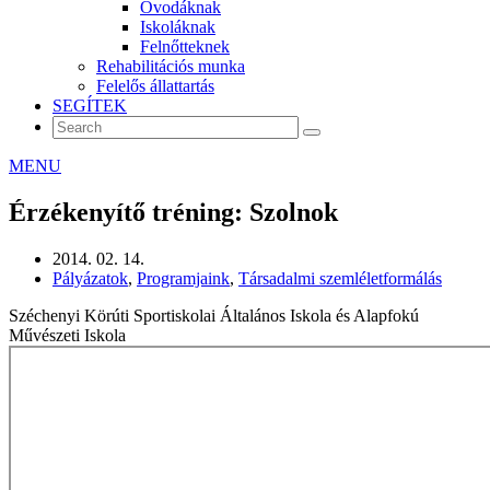
Óvodáknak
Iskoláknak
Felnőtteknek
Rehabilitációs munka
Felelős állattartás
SEGÍTEK
MENU
Érzékenyítő tréning: Szolnok
2014. 02. 14.
Pályázatok
,
Programjaink
,
Társadalmi szemléletformálás
Széchenyi Körúti Sportiskolai Általános Iskola és Alapfokú
Művészeti Iskola