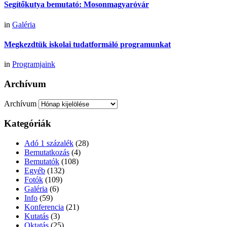
Segítőkutya bemutató: Mosonmagyaróvár
in
Galéria
Megkezdtük iskolai tudatformáló programunkat
in
Programjaink
Archívum
Archívum
Kategóriák
Adó 1 százalék
(28)
Bemutatkozás
(4)
Bemutatók
(108)
Egyéb
(132)
Fotók
(109)
Galéria
(6)
Info
(59)
Konferencia
(21)
Kutatás
(3)
Oktatás
(25)