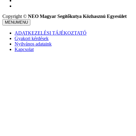
Copyright ©
NEO Magyar Segítőkutya Közhasznú Egyesület
MENU
MENU
ADATKEZELÉSI TÁJÉKOZTATÓ
Gyakori kérdések
Nyilvános adataink
Kapcsolat