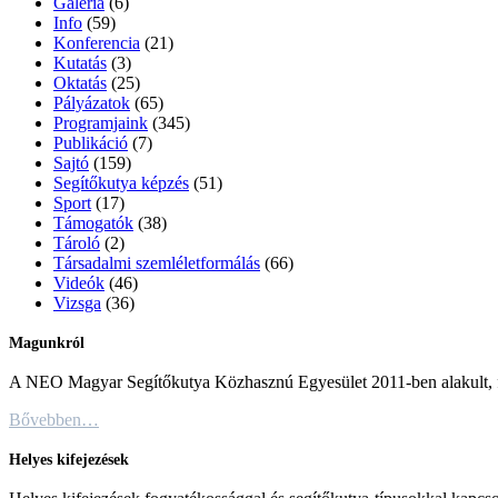
Galéria
(6)
Info
(59)
Konferencia
(21)
Kutatás
(3)
Oktatás
(25)
Pályázatok
(65)
Programjaink
(345)
Publikáció
(7)
Sajtó
(159)
Segítőkutya képzés
(51)
Sport
(17)
Támogatók
(38)
Tároló
(2)
Társadalmi szemléletformálás
(66)
Videók
(46)
Vizsga
(36)
Magunkról
A NEO Magyar Segítőkutya Közhasznú Egyesület 2011-ben alakult, fő c
Bővebben…
Helyes kifejezések