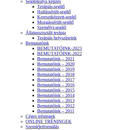
Segítőkutya képzés
Terápiás-segítő
Hallássérült-segítő
Keresztképzett-segítő
Mozgássérült-segítő
Személyi-segítő
Állatasszisztált terápia
Terápiás helyszíneink
Bemutatóink
BEMUTATÓINK-2023
BEMUTATÓINK-2022
Bemutatóink – 2021
Bemutatóink – 2020
Bemutatóink – 2019
Bemutatóink – 2018
Bemutatóink – 2017
Bemutatóink – 2016
Bemutatóink – 2015
Bemutatóink – 2014
Bemutatóink – 2013
Bemutatóink – 2012
Bemutatóink – 2011
Céges tréningek
ONLINE TRÉNINGEK
Szemléletformálás