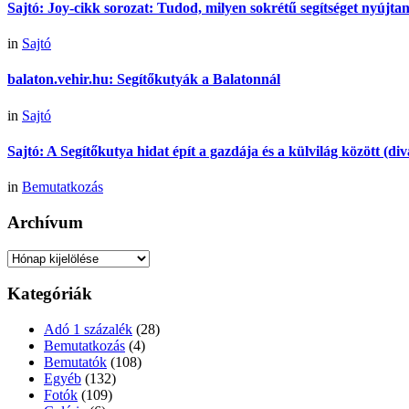
Sajtó: Joy-cikk sorozat: Tudod, milyen sokrétű segítséget nyújt
in
Sajtó
balaton.vehir.hu: Segítőkutyák a Balatonnál
in
Sajtó
Sajtó: A Segítőkutya hidat épít a gazdája és a külvilág között (di
in
Bemutatkozás
Archívum
Archívum
Kategóriák
Adó 1 százalék
(28)
Bemutatkozás
(4)
Bemutatók
(108)
Egyéb
(132)
Fotók
(109)