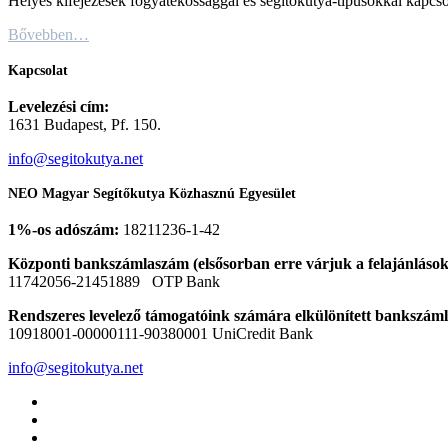
Helyes kifejezések fogyatékossággal és segítőkutya-típusokkal kapcso
Bővebben…
Kapcsolat
Levelezési cím:
1631 Budapest, Pf. 150.
info@segitokutya.net
NEO Magyar Segítőkutya Közhasznú Egyesület
1%-os adószám:
18211236-1-42
Központi bankszámlaszám (elsősorban erre várjuk a felajánlások
11742056-21451889 OTP Bank
Rendszeres levelező támogatóink számára elkülönített bankszám
10918001-00000111-90380001 UniCredit Bank
info@segitokutya.net