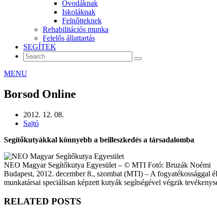
Óvodáknak
Iskoláknak
Felnőtteknek
Rehabilitációs munka
Felelős állattartás
SEGÍTEK
MENU
Borsod Online
2012. 12. 08.
Sajtó
Segítőkutyákkal könnyebb a beilleszkedés a társadalomba
NEO Magyar Segítőkutya Egyesület – © MTI Fotó: Bruzák Noémi
Budapest, 2012. december 8., szombat (MTI) – A fogyatékossággal é
munkatársai speciálisan képzett kutyák segítségével végzik tevékenys
RELATED POSTS