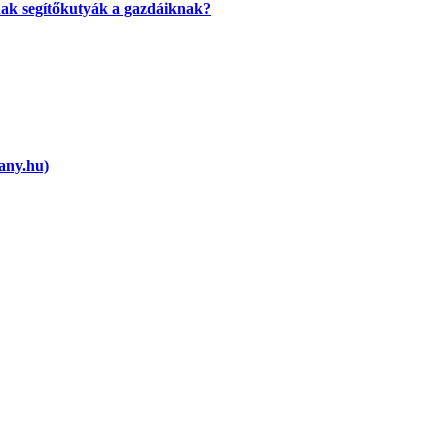
anak segítőkutyák a gazdáiknak?
vany.hu)