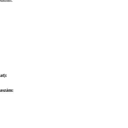
latban.
at):
laszám: