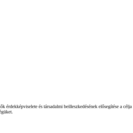
lők érdekképviselete és társadalmi beilleszkedésének elősegítése a
égüket.