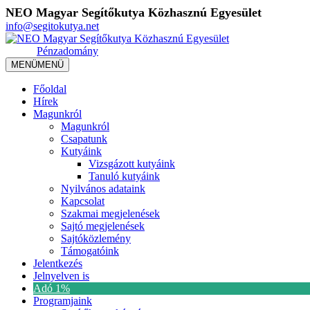
NEO Magyar Segítőkutya Közhasznú Egyesület
info@segitokutya.net
Pénzadomány
MENÜ
MENÜ
Főoldal
Hírek
Magunkról
Magunkról
Csapatunk
Kutyáink
Vizsgázott kutyáink
Tanuló kutyáink
Nyilvános adataink
Kapcsolat
Szakmai megjelenések
Sajtó megjelenések
Sajtóközlemény
Támogatóink
Jelentkezés
Jelnyelven is
Adó 1%
Programjaink