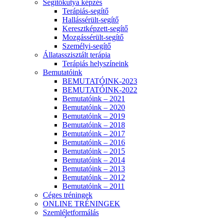
Segítőkutya képzés
Terápiás-segítő
Hallássérült-segítő
Keresztképzett-segítő
Mozgássérült-segítő
Személyi-segítő
Állatasszisztált terápia
Terápiás helyszíneink
Bemutatóink
BEMUTATÓINK-2023
BEMUTATÓINK-2022
Bemutatóink – 2021
Bemutatóink – 2020
Bemutatóink – 2019
Bemutatóink – 2018
Bemutatóink – 2017
Bemutatóink – 2016
Bemutatóink – 2015
Bemutatóink – 2014
Bemutatóink – 2013
Bemutatóink – 2012
Bemutatóink – 2011
Céges tréningek
ONLINE TRÉNINGEK
Szemléletformálás