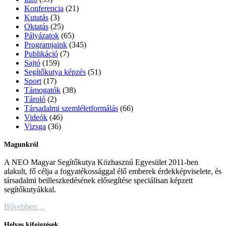
Konferencia
(21)
Kutatás
(3)
Oktatás
(25)
Pályázatok
(65)
Programjaink
(345)
Publikáció
(7)
Sajtó
(159)
Segítőkutya képzés
(51)
Sport
(17)
Támogatók
(38)
Tároló
(2)
Társadalmi szemléletformálás
(66)
Videók
(46)
Vizsga
(36)
Magunkról
A NEO Magyar Segítőkutya Közhasznú Egyesület 2011-ben
alakult, fő célja a fogyatékossággal élő emberek érdekképviselete, és
társadalmi beilleszkedésének elősegítése speciálisan képzett
segítőkutyákkal.
Bővebben…
Helyes kifejezések