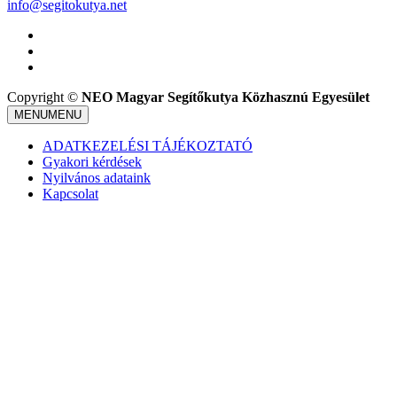
info@segitokutya.net
Copyright ©
NEO Magyar Segítőkutya Közhasznú Egyesület
MENU
MENU
ADATKEZELÉSI TÁJÉKOZTATÓ
Gyakori kérdések
Nyilvános adataink
Kapcsolat