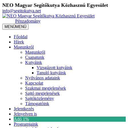
NEO Magyar Segítőkutya Közhasznú Egyesület
info@segitokutya.net
Pénzadomány
MENÜ
MENÜ
Főoldal
Hírek
Magunkról
Magunkról
Csapatunk
Kutyáink
Vizsgázott kutyáink
Tanuló kutyáink
Nyilvános adataink
Kapcsolat
Szakmai megjelenések
Sajtó megjelenések
Sajtóközlemény
Támogatóink
Jelentkezés
Jelnyelven is
Adó 1%
Programjaink