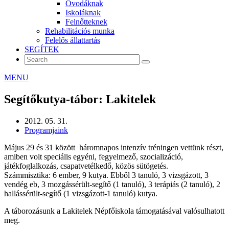
Óvodáknak
Iskoláknak
Felnőtteknek
Rehabilitációs munka
Felelős állattartás
SEGÍTEK
MENU
Segítőkutya-tábor: Lakitelek
2012. 05. 31.
Programjaink
Május 29 és 31 között háromnapos intenzív tréningen vettünk részt,
amiben volt speciális egyéni, fegyelmező, szocializáció,
játékfoglalkozás, csapatvetélkedő, közös sütögetés.
Számmisztika: 6 ember, 9 kutya. Ebből 3 tanuló, 3 vizsgázott, 3
vendég eb, 3 mozgássérült-segítő (1 tanuló), 3 terápiás (2 tanuló), 2
hallássérült-segítő (1 vizsgázott-1 tanuló) kutya.
A táborozásunk a Lakitelek Népfőiskola támogatásával valósulhatott
meg.