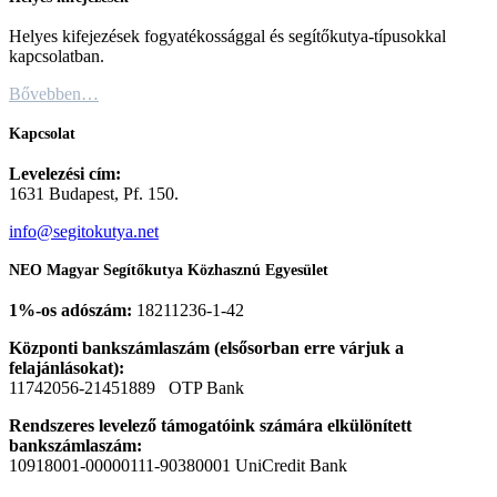
Helyes kifejezések fogyatékossággal és segítőkutya-típusokkal
kapcsolatban.
Bővebben…
Kapcsolat
Levelezési cím:
1631 Budapest, Pf. 150.
info@segitokutya.net
NEO Magyar Segítőkutya Közhasznú Egyesület
1%-os adószám:
18211236-1-42
Központi bankszámlaszám (elsősorban erre várjuk a
felajánlásokat):
11742056-21451889 OTP Bank
Rendszeres levelező támogatóink számára elkülönített
bankszámlaszám:
10918001-00000111-90380001 UniCredit Bank