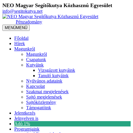
NEO Magyar Segítőkutya Közhasznú Egyesület
info@segitokutya.net
Pénzadomány
MENÜ
MENÜ
Főoldal
Hírek
Magunkról
Magunkról
Csapatunk
Kutyáink
Vizsgázott kutyáink
Tanuló kutyáink
Nyilvános adataink
Kapcsolat
Szakmai megjelenések
Sajtó megjelenések
Sajtóközlemény
Támogatóink
Jelentkezés
Jelnyelven is
Adó 1%
Programjaink