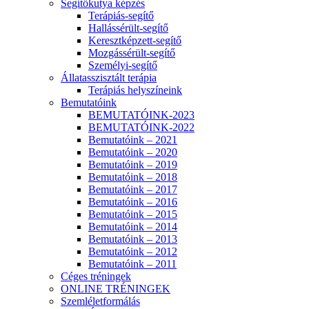
Segítőkutya képzés
Terápiás-segítő
Hallássérült-segítő
Keresztképzett-segítő
Mozgássérült-segítő
Személyi-segítő
Állatasszisztált terápia
Terápiás helyszíneink
Bemutatóink
BEMUTATÓINK-2023
BEMUTATÓINK-2022
Bemutatóink – 2021
Bemutatóink – 2020
Bemutatóink – 2019
Bemutatóink – 2018
Bemutatóink – 2017
Bemutatóink – 2016
Bemutatóink – 2015
Bemutatóink – 2014
Bemutatóink – 2013
Bemutatóink – 2012
Bemutatóink – 2011
Céges tréningek
ONLINE TRÉNINGEK
Szemléletformálás