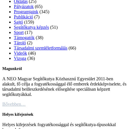
Oktatás
(25)
Pályázatok
(65)
Programjaink
(345)
Publikáció
(7)
Sajtó
(159)
Segítőkutya képzés
(51)
Sport
(17)
Támogatók
(38)
Tároló
(2)
Társadalmi szemléletformálás
(66)
Videók
(46)
Vizsga
(36)
Magunkról
A NEO Magyar Segítőkutya Közhasznú Egyesület 2011-ben
alakult, fő célja a fogyatékossággal élő emberek érdekképviselete, és
társadalmi beilleszkedésének elősegítése speciálisan képzett
segítőkutyákkal.
Bővebben…
Helyes kifejezések
Helyes kifejezések fogyatékossággal és segítőkutya-típusokkal