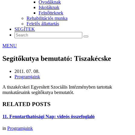
Óvodáknak
Iskoláknak
Felnőtteknek
Rehabilitációs munka
Felelős állattartás
SEGÍTEK
MENU
Segítőkutya bemutató: Tiszakécske
2011. 07. 08.
Programjaink
A tiszakécskei Egyesített Szociális Intézményben tartottak
munkatársaink segítőkutya bemutatót.
RELATED POSTS
11. Fenntarthatósági Nap: videós összefoglaló
in
Programjaink