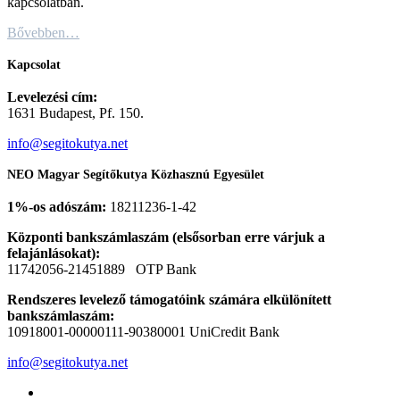
kapcsolatban.
Bővebben…
Kapcsolat
Levelezési cím:
1631 Budapest, Pf. 150.
info@segitokutya.net
NEO Magyar Segítőkutya Közhasznú Egyesület
1%-os adószám:
18211236-1-42
Központi bankszámlaszám (elsősorban erre várjuk a
felajánlásokat):
11742056-21451889 OTP Bank
Rendszeres levelező támogatóink számára elkülönített
bankszámlaszám:
10918001-00000111-90380001 UniCredit Bank
info@segitokutya.net