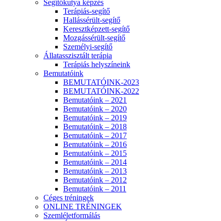
Segítőkutya képzés
Terápiás-segítő
Hallássérült-segítő
Keresztképzett-segítő
Mozgássérült-segítő
Személyi-segítő
Állatasszisztált terápia
Terápiás helyszíneink
Bemutatóink
BEMUTATÓINK-2023
BEMUTATÓINK-2022
Bemutatóink – 2021
Bemutatóink – 2020
Bemutatóink – 2019
Bemutatóink – 2018
Bemutatóink – 2017
Bemutatóink – 2016
Bemutatóink – 2015
Bemutatóink – 2014
Bemutatóink – 2013
Bemutatóink – 2012
Bemutatóink – 2011
Céges tréningek
ONLINE TRÉNINGEK
Szemléletformálás