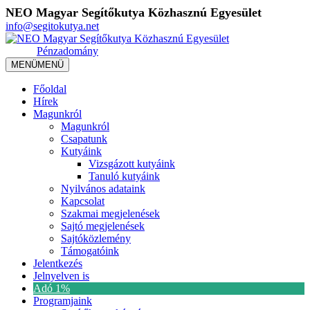
NEO Magyar Segítőkutya Közhasznú Egyesület
info@segitokutya.net
Pénzadomány
MENÜ
MENÜ
Főoldal
Hírek
Magunkról
Magunkról
Csapatunk
Kutyáink
Vizsgázott kutyáink
Tanuló kutyáink
Nyilvános adataink
Kapcsolat
Szakmai megjelenések
Sajtó megjelenések
Sajtóközlemény
Támogatóink
Jelentkezés
Jelnyelven is
Adó 1%
Programjaink