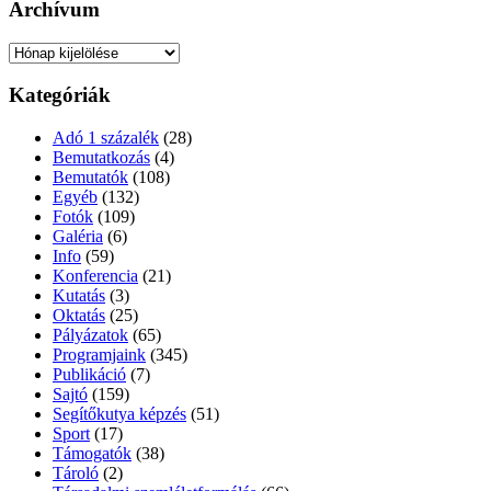
Archívum
Archívum
Kategóriák
Adó 1 százalék
(28)
Bemutatkozás
(4)
Bemutatók
(108)
Egyéb
(132)
Fotók
(109)
Galéria
(6)
Info
(59)
Konferencia
(21)
Kutatás
(3)
Oktatás
(25)
Pályázatok
(65)
Programjaink
(345)
Publikáció
(7)
Sajtó
(159)
Segítőkutya képzés
(51)
Sport
(17)
Támogatók
(38)
Tároló
(2)