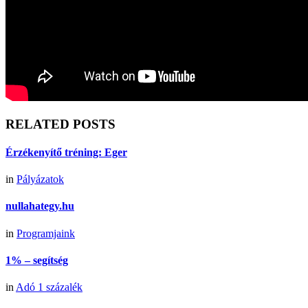
RELATED POSTS
Érzékenyítő tréning: Eger
in
Pályázatok
nullahategy.hu
in
Programjaink
1% – segítség
in
Adó 1 százalék