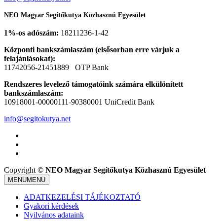
NEO Magyar Segítőkutya Közhasznú Egyesület
1%-os adószám:
18211236-1-42
Központi bankszámlaszám (elsősorban erre várjuk a
felajánlásokat):
11742056-21451889 OTP Bank
Rendszeres levelező támogatóink számára elkülönített
bankszámlaszám:
10918001-00000111-90380001 UniCredit Bank
info@segitokutya.net
Copyright ©
NEO Magyar Segítőkutya Közhasznú Egyesület
MENU
MENU
ADATKEZELÉSI TÁJÉKOZTATÓ
Gyakori kérdések
Nyilvános adataink