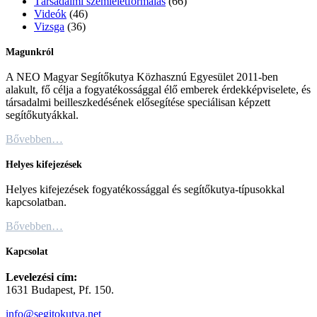
Társadalmi szemléletformálás
(66)
Videók
(46)
Vizsga
(36)
Magunkról
A NEO Magyar Segítőkutya Közhasznú Egyesület 2011-ben
alakult, fő célja a fogyatékossággal élő emberek érdekképviselete, és
társadalmi beilleszkedésének elősegítése speciálisan képzett
segítőkutyákkal.
Bővebben…
Helyes kifejezések
Helyes kifejezések fogyatékossággal és segítőkutya-típusokkal
kapcsolatban.
Bővebben…
Kapcsolat
Levelezési cím:
1631 Budapest, Pf. 150.
info@segitokutya.net