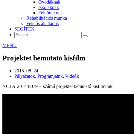
Óvodáknak
Iskoláknak
Felnőtteknek
Rehabilitációs munka
Felelős állattartás
SEGÍTEK
MENU
Projektet bemutató kisfilm
2015. 08. 24.
Pályázatok
,
Programjaink
,
Videók
NCTA-2014-8079-F számú projektet bemutató kisfilmünk: