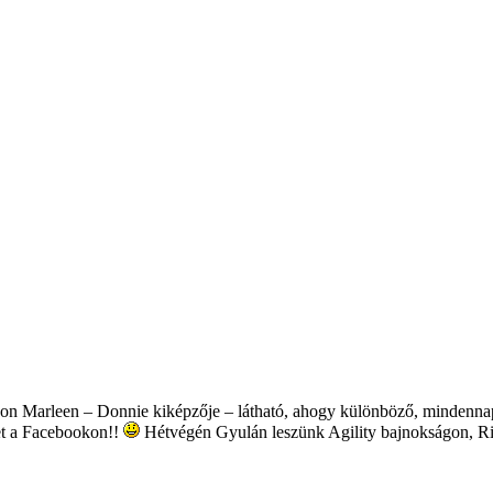
on Marleen – Donnie kiképzője – látható, ahogy különböző, mindennap
tet a Facebookon!!
Hétvégén Gyulán leszünk Agility bajnokságon, Rics