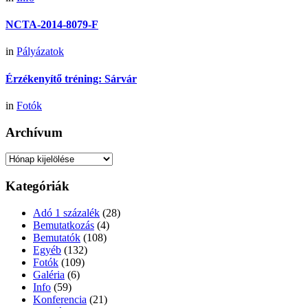
NCTA-2014-8079-F
in
Pályázatok
Érzékenyítő tréning: Sárvár
in
Fotók
Archívum
Archívum
Kategóriák
Adó 1 százalék
(28)
Bemutatkozás
(4)
Bemutatók
(108)
Egyéb
(132)
Fotók
(109)
Galéria
(6)
Info
(59)
Konferencia
(21)