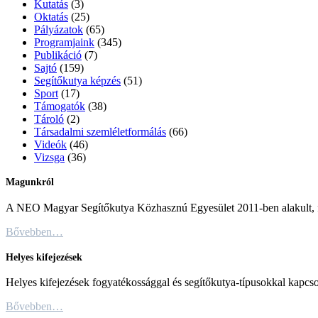
Kutatás
(3)
Oktatás
(25)
Pályázatok
(65)
Programjaink
(345)
Publikáció
(7)
Sajtó
(159)
Segítőkutya képzés
(51)
Sport
(17)
Támogatók
(38)
Tároló
(2)
Társadalmi szemléletformálás
(66)
Videók
(46)
Vizsga
(36)
Magunkról
A NEO Magyar Segítőkutya Közhasznú Egyesület 2011-ben alakult, fő c
Bővebben…
Helyes kifejezések
Helyes kifejezések fogyatékossággal és segítőkutya-típusokkal kapcso
Bővebben…