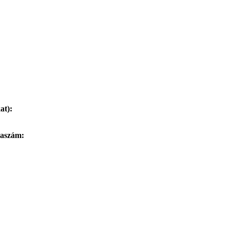
at):
laszám: