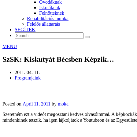
Óvodáknak
Iskoláknak
Felnőtteknek
Rehabilitációs munka
Felelős állattartás
SEGÍTEK
MENU
SzSK: Kiskutyát Bécsben Képzik…
2011. 04. 11.
Programjaink
Posted on
April 11, 2011
by
moka
Szeretném ezt a videót megosztani kedves olvasóimmal. A képkockák
mindenkinek tetszik, ha igen lájkoljátok a Youtubeon és az Egyesüle