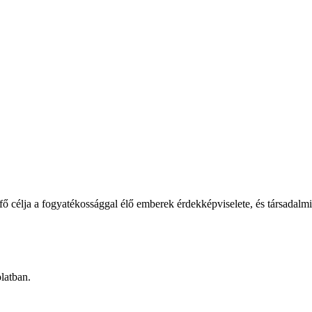
élja a fogyatékossággal élő emberek érdekképviselete, és társadalmi b
latban.