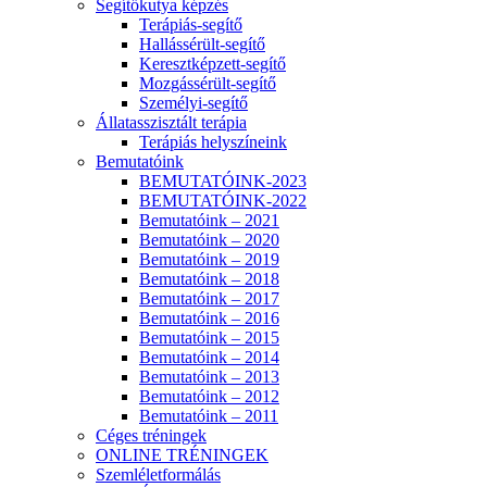
Segítőkutya képzés
Terápiás-segítő
Hallássérült-segítő
Keresztképzett-segítő
Mozgássérült-segítő
Személyi-segítő
Állatasszisztált terápia
Terápiás helyszíneink
Bemutatóink
BEMUTATÓINK-2023
BEMUTATÓINK-2022
Bemutatóink – 2021
Bemutatóink – 2020
Bemutatóink – 2019
Bemutatóink – 2018
Bemutatóink – 2017
Bemutatóink – 2016
Bemutatóink – 2015
Bemutatóink – 2014
Bemutatóink – 2013
Bemutatóink – 2012
Bemutatóink – 2011
Céges tréningek
ONLINE TRÉNINGEK
Szemléletformálás