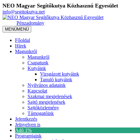
NEO Magyar Segítőkutya Közhasznú Egyesület
info@segitokutya.net
Pénzadomány
MENÜ
MENÜ
Főoldal
Hírek
Magunkról
Magunkról
Csapatunk
Kutyáink
Vizsgázott kutyáink
Tanuló kutyáink
Nyilvános adataink
Kapcsolat
Szakmai megjelenések
Sajtó megjelenések
Sajtóközlemény
Támogatóink
Jelentkezés
Jelnyelven is
Adó 1%
Programjaink