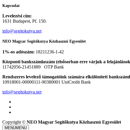
Kapcsolat
Levelezési cím:
1631 Budapest, Pf. 150.
info@segitokutya.net
NEO Magyar Segítőkutya Közhasznú Egyesület
1%-os adószám:
18211236-1-42
Központi bankszámlaszám (elsősorban erre várjuk a felajánlások
11742056-21451889 OTP Bank
Rendszeres levelező támogatóink számára elkülönített bankszám
10918001-00000111-90380001 UniCredit Bank
info@segitokutya.net
Copyright ©
NEO Magyar Segítőkutya Közhasznú Egyesület
MENU
MENU