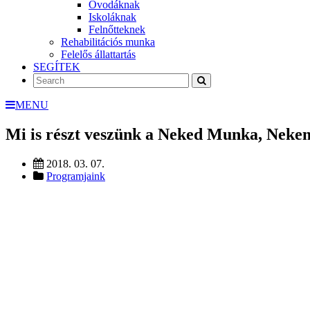
Óvodáknak
Iskoláknak
Felnőtteknek
Rehabilitációs munka
Felelős állattartás
SEGÍTEK
MENU
Mi is részt veszünk a Neked Munka, Nek
2018. 03. 07.
Programjaink