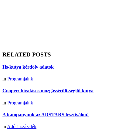
RELATED POSTS
Hs-kutya kérdőív adatok
in
Programjaink
Cooper: hivatásos mozgássérült-segítő kutya
in
Programjaink
A kampányunk az ADSTARS fesztiválon!
in
Adó 1 százalék