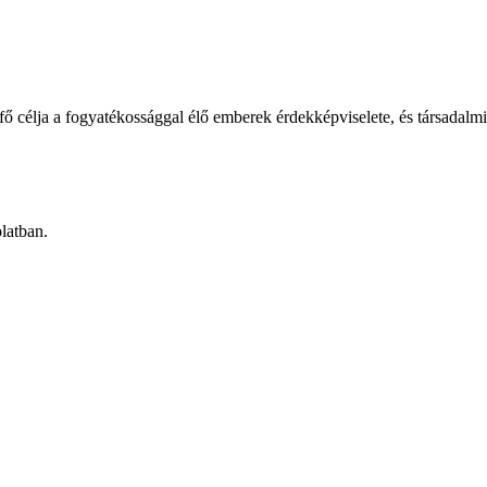
élja a fogyatékossággal élő emberek érdekképviselete, és társadalmi b
latban.