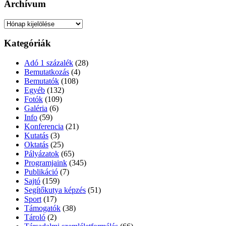
Archívum
Archívum
Kategóriák
Adó 1 százalék
(28)
Bemutatkozás
(4)
Bemutatók
(108)
Egyéb
(132)
Fotók
(109)
Galéria
(6)
Info
(59)
Konferencia
(21)
Kutatás
(3)
Oktatás
(25)
Pályázatok
(65)
Programjaink
(345)
Publikáció
(7)
Sajtó
(159)
Segítőkutya képzés
(51)
Sport
(17)
Támogatók
(38)
Tároló
(2)