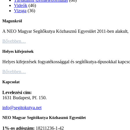
Társadalmi szemléletformálás
(66)
Videók
(46)
Vizsga
(36)
Magunkról
A NEO Magyar Segítőkutya Közhasznú Egyesület 2011-ben alakult, fő c
Bővebben…
Helyes kifejezések
Helyes kifejezések fogyatékossággal és segítőkutya-típusokkal kapcso
Bővebben…
Kapcsolat
Levelezési cím:
1631 Budapest, Pf. 150.
info@segitokutya.net
NEO Magyar Segítőkutya Közhasznú Egyesület
1%-os adószám:
18211236-1-42