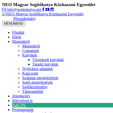
NEO Magyar Segítőkutya Közhasznú Egyesület
info@segitokutya.net
Pénzadomány
MENÜ
MENÜ
Főoldal
Hírek
Magunkról
Magunkról
Csapatunk
Kutyáink
Vizsgázott kutyáink
Tanuló kutyáink
Nyilvános adataink
Kapcsolat
Szakmai megjelenések
Sajtó megjelenések
Sajtóközlemény
Támogatóink
Jelentkezés
Jelnyelven is
Adó 1%
Programjaink