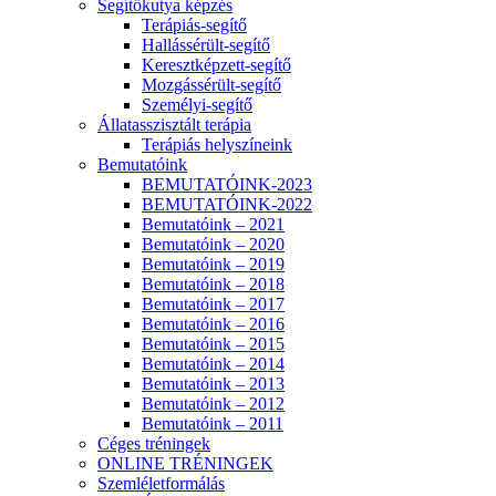
Segítőkutya képzés
Terápiás-segítő
Hallássérült-segítő
Keresztképzett-segítő
Mozgássérült-segítő
Személyi-segítő
Állatasszisztált terápia
Terápiás helyszíneink
Bemutatóink
BEMUTATÓINK-2023
BEMUTATÓINK-2022
Bemutatóink – 2021
Bemutatóink – 2020
Bemutatóink – 2019
Bemutatóink – 2018
Bemutatóink – 2017
Bemutatóink – 2016
Bemutatóink – 2015
Bemutatóink – 2014
Bemutatóink – 2013
Bemutatóink – 2012
Bemutatóink – 2011
Céges tréningek
ONLINE TRÉNINGEK
Szemléletformálás