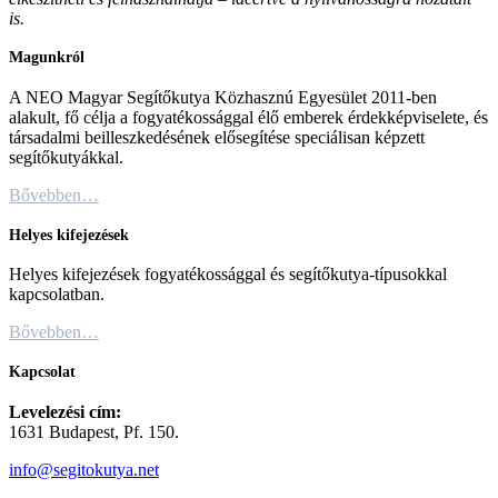
is.
Magunkról
A NEO Magyar Segítőkutya Közhasznú Egyesület 2011-ben
alakult, fő célja a fogyatékossággal élő emberek érdekképviselete, és
társadalmi beilleszkedésének elősegítése speciálisan képzett
segítőkutyákkal.
Bővebben…
Helyes kifejezések
Helyes kifejezések fogyatékossággal és segítőkutya-típusokkal
kapcsolatban.
Bővebben…
Kapcsolat
Levelezési cím:
1631 Budapest, Pf. 150.
info@segitokutya.net