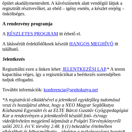
épület akadálymentesített. A kávészünetek alatt vendégül látjuk a
regisztrált résztvevőket, az ebéd – igény esetén, a készlet erejéig –
önköltséges.
A rendezvény programja
A
RÉSZLETES PROGRAM
itt érhető el.
A látássérült érdeklődőknek készült
HANGOS MEGHÍVÓ
itt
található.
Jelentkezés
Regisztrálni ezen a linken lehet:
JELENTKEZÉSI LAP
.* A terem
kapacitása véges, így a regisztrációkat a beérkezés sorrendjében
tudjuk elfogadni.
További információk:
konferencia@segitokutya.net
*A regisztráció elküldésével a jelentkező egyidejűleg tudomásul
veszi és hozzájárul ahhoz, hogy a NEO Magyar Segítőkutya
Közhasznú Egyesület és az ELTE Bárczi Gusztáv Gyógypedagógiai
Kar a rendezvényen a jelentkezőről készülő fotó- és/vagy
videófelvételen megjelenő képmását a Polgári Törvénykönyvről
szóló 2013. évi V. törvény 2.48. § (1) bekezdése értelmében
elkészítheti és felhasználhatja – ideértve a nyilvánosságra hozatalt