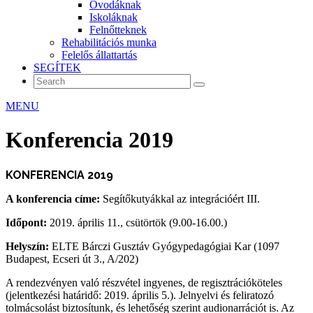
Óvodáknak
Iskoláknak
Felnőtteknek
Rehabilitációs munka
Felelős állattartás
SEGÍTEK
MENU
Konferencia 2019
KONFERENCIA 2019
A konferencia címe:
Segítőkutyákkal az integrációért III.
Időpont:
2019. április 11., csütörtök (9.00-16.00.)
Helyszín:
ELTE Bárczi Gusztáv Gyógypedagógiai Kar (1097
Budapest, Ecseri út 3., A/202)
A rendezvényen való részvétel ingyenes, de regisztrációköteles
(jelentkezési határidő: 2019. április 5.). Jelnyelvi és feliratozó
tolmácsolást biztosítunk, és lehetőség szerint audionarrációt is. Az