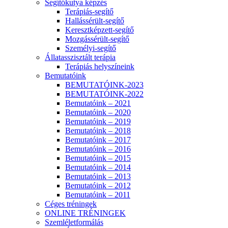
Segítőkutya képzés
Terápiás-segítő
Hallássérült-segítő
Keresztképzett-segítő
Mozgássérült-segítő
Személyi-segítő
Állatasszisztált terápia
Terápiás helyszíneink
Bemutatóink
BEMUTATÓINK-2023
BEMUTATÓINK-2022
Bemutatóink – 2021
Bemutatóink – 2020
Bemutatóink – 2019
Bemutatóink – 2018
Bemutatóink – 2017
Bemutatóink – 2016
Bemutatóink – 2015
Bemutatóink – 2014
Bemutatóink – 2013
Bemutatóink – 2012
Bemutatóink – 2011
Céges tréningek
ONLINE TRÉNINGEK
Szemléletformálás