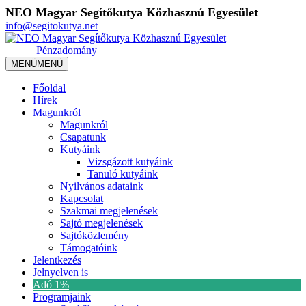
NEO Magyar Segítőkutya Közhasznú Egyesület
info@segitokutya.net
Pénzadomány
MENÜ
MENÜ
Főoldal
Hírek
Magunkról
Magunkról
Csapatunk
Kutyáink
Vizsgázott kutyáink
Tanuló kutyáink
Nyilvános adataink
Kapcsolat
Szakmai megjelenések
Sajtó megjelenések
Sajtóközlemény
Támogatóink
Jelentkezés
Jelnyelven is
Adó 1%
Programjaink