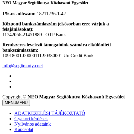
NEO Magyar Segítőkutya Közhasznú Egyesület
1%-os adószám:
18211236-1-42
Központi bankszámlaszám (elsősorban erre várjuk a
felajánlásokat):
11742056-21451889 OTP Bank
Rendszeres levelező támogatóink számára elkülönített
bankszámlaszám:
10918001-00000111-90380001 UniCredit Bank
info@segitokutya.net
Copyright ©
NEO Magyar Segítőkutya Közhasznú Egyesület
MENU
MENU
ADATKEZELÉSI TÁJÉKOZTATÓ
Gyakori kérdések
Nyilvános adataink
Kapcsolat