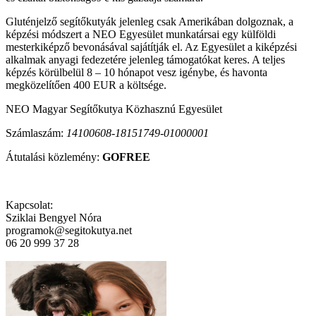
Gluténjelző segítőkutyák jelenleg csak Amerikában dolgoznak, a
képzési módszert a NEO Egyesület munkatársai egy külföldi
mesterkiképző bevonásával sajátítják el. Az Egyesület a kiképzési
alkalmak anyagi fedezetére jelenleg támogatókat keres. A teljes
képzés körülbelül 8 – 10 hónapot vesz igénybe, és havonta
megközelítően 400 EUR a költsége.
NEO Magyar Segítőkutya Közhasznú Egyesület
Számlaszám:
14100608-18151749-01000001
Átutalási közlemény:
GOFREE
Kapcsolat:
Sziklai Bengyel Nóra
programok@segitokutya.net
06 20 999 37 28