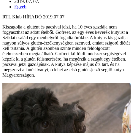
2019. 07. 07.
Egyéb
RTL Klub HÍRADÓ 2019.07.07.
Kiszagolja a glutént és pacsival jelzi, ha 10 éves gazdája nem
fogyaszthat az adott ételből. Gofreet, az egy éves keverék kutyust a
Sziklai család egy menhelyről fogadta örökbe. A kutyus kis gazdija
nagyon súlyos glutén-érzékenységben szenved, emiatt szigorú diétát
kell tartania. A glutén azonban szinte minden feldolgozott
élelmiszerben megtalálható. Gofreet külföldi módszer segítségével
képzik ki a glutén felismerésére, ha megérzik a szagát egy ételben,
pacsival jelzi gazdájának. A kutya képzése május óta tart, és ha
megszerzi a tanúsítványt, ő lehet az első glutén-jelző segítő kutya
Magyarországon.