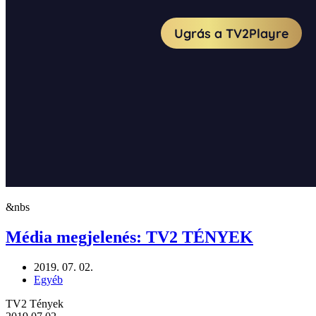
&nbs
Média megjelenés: TV2 TÉNYEK
2019. 07. 02.
Egyéb
TV2 Tények