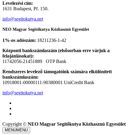
Levelezési cím:
1631 Budapest, Pf. 150.
info@segitokutya.net
NEO Magyar Segítőkutya Közhasznú Egyesület
1%-os adószám:
18211236-1-42
Központi bankszámlaszám (elsősorban erre várjuk a
felajánlásokat):
11742056-21451889 OTP Bank
Rendszeres levelező támogatóink számára elkülönített
bankszámlaszám:
10918001-00000111-90380001 UniCredit Bank
info@segitokutya.net
Copyright ©
NEO Magyar Segítőkutya Közhasznú Egyesület
MENU
MENU