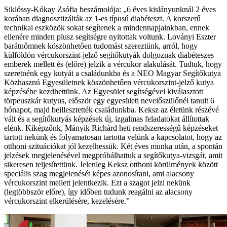
Siklóssy-Kókay Zsófia beszámolója: „6 éves kislányunknál 2 éves
korában diagnosztizálták az 1-es típusú diabéteszt. A korszerű
technikai eszközök sokat segítenek a mindennapjainkban, ennek
ellenére minden plusz segítségre nyitottak voltunk. Loványi Eszter
barátnőmnek köszönhetően tudomást szereztünk, arról, hogy
külföldön vércukorszint-jelző segítőkutyák dolgoznak diabéteszes
emberek mellett és (előre) jelzik a vércukor alakulását. Tudtuk, hogy
szeretnénk egy kutyát a családunkba és a NEO Magyar Segítőkutya
Közhasznú Egyesületnek köszönhetően vércukorszint-jelző kutya
képzésébe kezdhettünk. Az Egyesület segítségével kiválasztott
törpeuszkár kutyus, először egy egyesületi nevelőszülőnél tanult 6
hónapot, majd beillesztették családunkba. Keksz az életünk részévé
vált és a segítőkutyás képzések új, izgalmas feladatokat állítottak
elénk. Kiképzőnk, Mányik Richárd heti rendszerességű képzéseket
tartott nekünk és folyamatosan tartotta velünk a kapcsolatot, hogy az
otthoni szituációkat jól kezelhessük. Két éves munka után, a spontán
jelzések megjelenésével megpróbálhattuk a segítőkutya-vizsgát, amit
sikeresen teljesítettünk. Jelenleg Keksz otthoni körülmények között
speciális szag megjelenését képes azonosítani, ami alacsony
vércukorszint mellett jelentkezik. Ezt a szagot jelzi nekünk
(legtöbbször előre), így időben tudunk reagálni az alacsony
vércukorszint elkerülésére, kezelésére.”