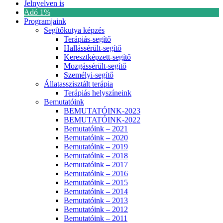
Jelnyelven is
Adó 1%
Programjaink
Segítőkutya képzés
Terápiás-segítő
Hallássérült-segítő
Keresztképzett-segítő
Mozgássérült-segítő
Személyi-segítő
Állatasszisztált terápia
Terápiás helyszíneink
Bemutatóink
BEMUTATÓINK-2023
BEMUTATÓINK-2022
Bemutatóink – 2021
Bemutatóink – 2020
Bemutatóink – 2019
Bemutatóink – 2018
Bemutatóink – 2017
Bemutatóink – 2016
Bemutatóink – 2015
Bemutatóink – 2014
Bemutatóink – 2013
Bemutatóink – 2012
Bemutatóink – 2011