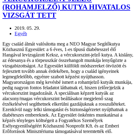
(ROHAMJELZŐ) KUTYA HIVATALOS
VIZSGÁT TETT
2019. 05. 29.
Egyéb
Egy család álmát valósította meg a NEO Magyar Segítőkutya
Közhasznú Egyesület: a 6 éves, 1-es típusú diabétesszel élő
Hangával levizsgázott Keksz, a vércukorszint-jelző kutya. A kislány,
az édesanya és a törpeuszkár összehangolt munkája lenyűgözte a
vizsgabizottságot. Az Egyesület külföldi módszereket ötvözött és
fejlesztett tovább annak érdekében, hogy a család igényeinek
legmegfelelőbb, egyénre szabott képzést nyújthasson.
Magyarországon még kevésbé ismert a rohamjelző kutyák munkája,
pedig nagyon fontos feladatot láthatnak el, hiszen (előre)jelzik a
vércukorszint ingadozását. A speciálisan képzett kutyák az
alacsony/magas vércukorszint beállásakor megjelenő szag
érzékelésével segíthetnek elkerülni gazdájuknak a rosszulléteket.
Ezenkívül nagy lelki támogatást és biztonságérzetet nyújthatnak a
diabéteszes embereknek. Az Egyesület önkéntes munkatársai a
képzés tényleges költségeit a Fogyatékos Személyek
Esélyegyenlőségéért Közhasznú Nonprofit Kft. és az Emberi
Erőforrások Minisztériuma támogatásával teremtették elő.