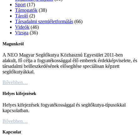
Sport
(17)
Támogatók
(38)
Tároló
(2)
Társadalmi szemléletformálás
(66)
Videók
(46)
Vizsga
(36)
Magunkról
A NEO Magyar Segítőkutya Közhasznú Egyesület 2011-ben
alakult, fő célja a fogyatékossággal élő emberek érdekképviselete, és
társadalmi beilleszkedésének elősegítése speciálisan képzett
segítőkutyákkal.
Bővebben…
Helyes kifejezések
Helyes kifejezések fogyatékossággal és segítőkutya-típusokkal
kapcsolatban.
Bővebben…
Kapcsolat