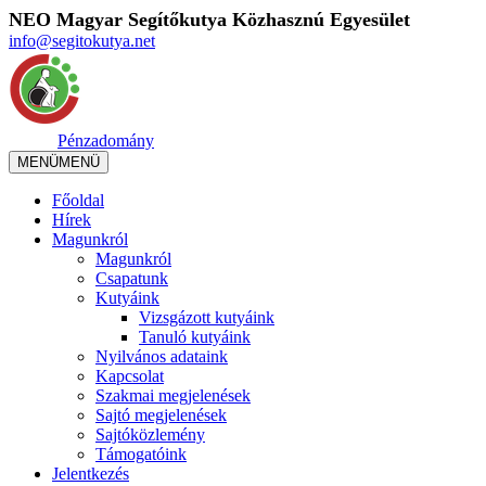
NEO Magyar Segítőkutya Közhasznú Egyesület
info@segitokutya.net
Pénzadomány
MENÜ
MENÜ
Főoldal
Hírek
Magunkról
Magunkról
Csapatunk
Kutyáink
Vizsgázott kutyáink
Tanuló kutyáink
Nyilvános adataink
Kapcsolat
Szakmai megjelenések
Sajtó megjelenések
Sajtóközlemény
Támogatóink
Jelentkezés