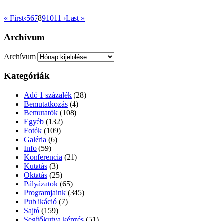
« First
‹
5
6
7
8
9
10
11
›
Last »
Archívum
Archívum
Kategóriák
Adó 1 százalék
(28)
Bemutatkozás
(4)
Bemutatók
(108)
Egyéb
(132)
Fotók
(109)
Galéria
(6)
Info
(59)
Konferencia
(21)
Kutatás
(3)
Oktatás
(25)
Pályázatok
(65)
Programjaink
(345)
Publikáció
(7)
Sajtó
(159)
Segítőkutya képzés
(51)