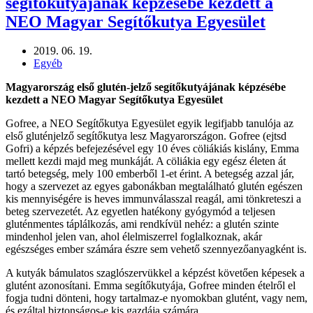
segítőkutyájának képzésébe kezdett a
NEO Magyar Segítőkutya Egyesület
2019. 06. 19.
Egyéb
Magyarország első glutén-jelző segítőkutyájának képzésébe
kezdett a NEO Magyar Segítőkutya Egyesület
Gofree, a NEO Segítőkutya Egyesület egyik legifjabb tanulója az
első gluténjelző segítőkutya lesz Magyarországon. Gofree (ejtsd
Gofri) a képzés befejezésével egy 10 éves cöliákiás kislány, Emma
mellett kezdi majd meg munkáját. A cöliákia egy egész életen át
tartó betegség, mely 100 emberből 1-et érint. A betegség azzal jár,
hogy a szervezet az egyes gabonákban megtalálható glutén egészen
kis mennyiségére is heves immunválasszal reagál, ami tönkreteszi a
beteg szervezetét. Az egyetlen hatékony gyógymód a teljesen
gluténmentes táplálkozás, ami rendkívül nehéz: a glutén szinte
mindenhol jelen van, ahol élelmiszerrel foglalkoznak, akár
egészséges ember számára észre sem vehető szennyezőanyagként is.
A kutyák bámulatos szaglószervükkel a képzést követően képesek a
glutént azonosítani. Emma segítőkutyája, Gofree minden ételről el
fogja tudni dönteni, hogy tartalmaz-e nyomokban glutént, vagy nem,
és ezáltal biztonságos-e kis gazdája számára.