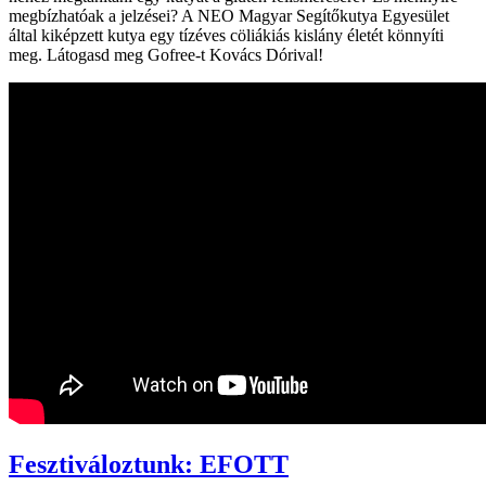
megbízhatóak a jelzései? A NEO Magyar Segítőkutya Egyesület
által kiképzett kutya egy tízéves cöliákiás kislány életét könnyíti
meg. Látogasd meg Gofree-t Kovács Dórival!
Fesztiváloztunk: EFOTT