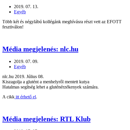
2019. 07. 13.
Egyéb
Több két és négylábú kollégánk meghívásra részt vett az EFOTT
fesztiválon!
Média megjelenés: nlc.hu
2019. 07. 09.
Egyéb
nlc.hu 2019. Július 08.
Kiszagolja a glutént a menhelyről mentett kutya
Hatalmas segítség lehet a gluténérzékenyek számára.
A cikk
itt érhető el
.
Média megjelenés: RTL Klub