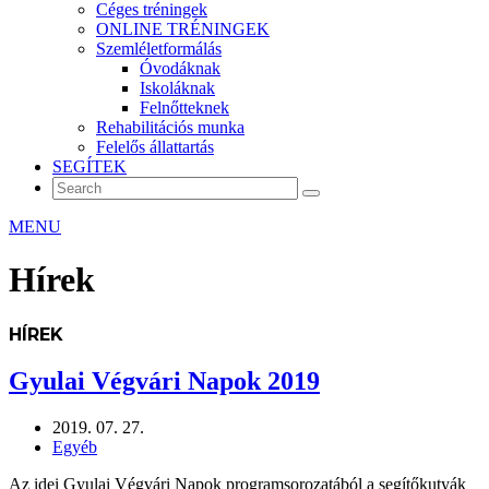
Céges tréningek
ONLINE TRÉNINGEK
Szemléletformálás
Óvodáknak
Iskoláknak
Felnőtteknek
Rehabilitációs munka
Felelős állattartás
SEGÍTEK
MENU
Hírek
HÍREK
Gyulai Végvári Napok 2019
2019. 07. 27.
Egyéb
Az idei Gyulai Végvári Napok programsorozatából a segítőkutyák