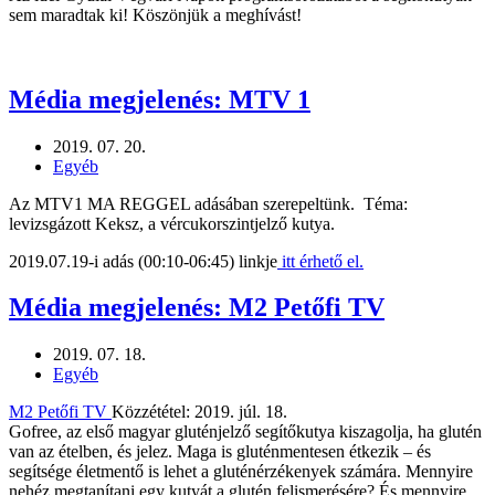
sem maradtak ki! Köszönjük a meghívást!
Média megjelenés: MTV 1
2019. 07. 20.
Egyéb
Az MTV1 MA REGGEL adásában szerepeltünk. Téma:
levizsgázott Keksz, a vércukorszintjelző kutya.
2019.07.19-i adás (00:10-06:45) linkje
itt érhető el.
Média megjelenés: M2 Petőfi TV
2019. 07. 18.
Egyéb
M2 Petőfi TV
Közzététel: 2019. júl. 18.
Gofree, az első magyar gluténjelző segítőkutya kiszagolja, ha glutén
van az ételben, és jelez. Maga is gluténmentesen étkezik – és
segítsége életmentő is lehet a gluténérzékenyek számára. Mennyire
nehéz megtanítani egy kutyát a glutén felismerésére? És mennyire