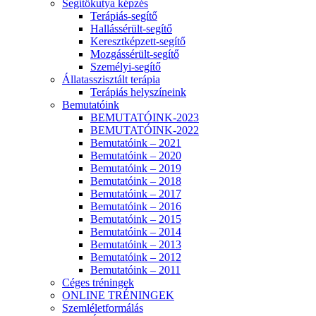
Segítőkutya képzés
Terápiás-segítő
Hallássérült-segítő
Keresztképzett-segítő
Mozgássérült-segítő
Személyi-segítő
Állatasszisztált terápia
Terápiás helyszíneink
Bemutatóink
BEMUTATÓINK-2023
BEMUTATÓINK-2022
Bemutatóink – 2021
Bemutatóink – 2020
Bemutatóink – 2019
Bemutatóink – 2018
Bemutatóink – 2017
Bemutatóink – 2016
Bemutatóink – 2015
Bemutatóink – 2014
Bemutatóink – 2013
Bemutatóink – 2012
Bemutatóink – 2011
Céges tréningek
ONLINE TRÉNINGEK
Szemléletformálás