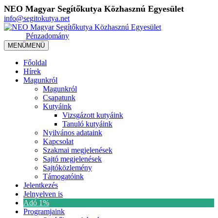
NEO Magyar Segítőkutya Közhasznú Egyesület
info@segitokutya.net
Pénzadomány
MENÜ
MENÜ
Főoldal
Hírek
Magunkról
Magunkról
Csapatunk
Kutyáink
Vizsgázott kutyáink
Tanuló kutyáink
Nyilvános adataink
Kapcsolat
Szakmai megjelenések
Sajtó megjelenések
Sajtóközlemény
Támogatóink
Jelentkezés
Jelnyelven is
Adó 1%
Programjaink