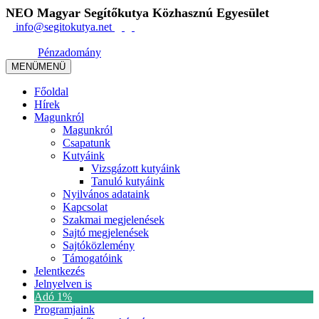
NEO Magyar Segítőkutya Közhasznú Egyesület
info@segitokutya.net
Pénzadomány
MENÜ
MENÜ
Főoldal
Hírek
Magunkról
Magunkról
Csapatunk
Kutyáink
Vizsgázott kutyáink
Tanuló kutyáink
Nyilvános adataink
Kapcsolat
Szakmai megjelenések
Sajtó megjelenések
Sajtóközlemény
Támogatóink
Jelentkezés
Jelnyelven is
Adó 1%
Programjaink