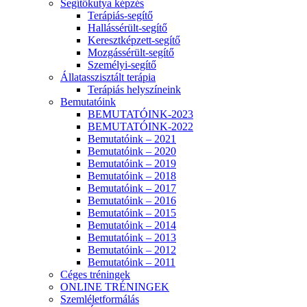
Segítőkutya képzés
Terápiás-segítő
Hallássérült-segítő
Keresztképzett-segítő
Mozgássérült-segítő
Személyi-segítő
Állatasszisztált terápia
Terápiás helyszíneink
Bemutatóink
BEMUTATÓINK-2023
BEMUTATÓINK-2022
Bemutatóink – 2021
Bemutatóink – 2020
Bemutatóink – 2019
Bemutatóink – 2018
Bemutatóink – 2017
Bemutatóink – 2016
Bemutatóink – 2015
Bemutatóink – 2014
Bemutatóink – 2013
Bemutatóink – 2012
Bemutatóink – 2011
Céges tréningek
ONLINE TRÉNINGEK
Szemléletformálás