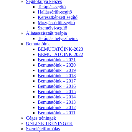
Segítőkutya képzés
Terápiás-segítő
Hallássérült-segítő
Keresztképzett-segítő
Mozgássérült-segítő
Személyi-segítő
Állatasszisztált terápia
Terápiás helyszíneink
Bemutatóink
BEMUTATÓINK-2023
BEMUTATÓINK-2022
Bemutatóink – 2021
Bemutatóink – 2020
Bemutatóink – 2019
Bemutatóink – 2018
Bemutatóink – 2017
Bemutatóink – 2016
Bemutatóink – 2015
Bemutatóink – 2014
Bemutatóink – 2013
Bemutatóink – 2012
Bemutatóink – 2011
Céges tréningek
ONLINE TRÉNINGEK
Szemléletformálás