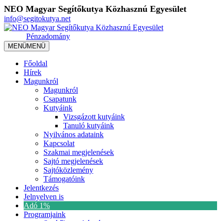
NEO Magyar Segítőkutya Közhasznú Egyesület
info@segitokutya.net
Pénzadomány
MENÜ
MENÜ
Főoldal
Hírek
Magunkról
Magunkról
Csapatunk
Kutyáink
Vizsgázott kutyáink
Tanuló kutyáink
Nyilvános adataink
Kapcsolat
Szakmai megjelenések
Sajtó megjelenések
Sajtóközlemény
Támogatóink
Jelentkezés
Jelnyelven is
Adó 1%
Programjaink