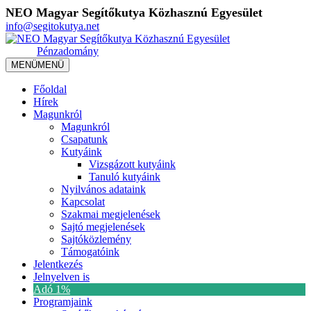
NEO Magyar Segítőkutya Közhasznú Egyesület
info@segitokutya.net
Pénzadomány
MENÜ
MENÜ
Főoldal
Hírek
Magunkról
Magunkról
Csapatunk
Kutyáink
Vizsgázott kutyáink
Tanuló kutyáink
Nyilvános adataink
Kapcsolat
Szakmai megjelenések
Sajtó megjelenések
Sajtóközlemény
Támogatóink
Jelentkezés
Jelnyelven is
Adó 1%
Programjaink