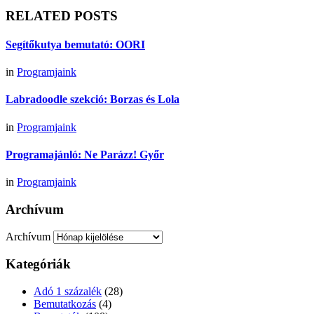
RELATED POSTS
Segítőkutya bemutató: OORI
in
Programjaink
Labradoodle szekció: Borzas és Lola
in
Programjaink
Programajánló: Ne Parázz! Győr
in
Programjaink
Archívum
Archívum
Kategóriák
Adó 1 százalék
(28)
Bemutatkozás
(4)