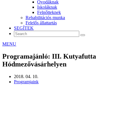
Óvodáknak
Iskoláknak
Felnőtteknek
Rehabilitációs munka
Felelős állattartás
SEGÍTEK
MENU
Programajánló: III. Kutyafutta
Hódmezővásárhelyen
2018. 04. 10.
Programjaink