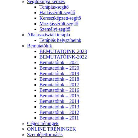
Segítőkutya képzés
Terápiás-segítő
Hallássérült-segítő
Keresztképzett-segítő
Mozgássérült-segítő
Személyi-segítő
Állatasszisztált terápia
Terápiás helyszíneink
Bemutatóink
BEMUTATÓINK-2023
BEMUTATÓINK-2022
Bemutatóink – 2021
Bemutatóink – 2020
Bemutatóink – 2019
Bemutatóink – 2018
Bemutatóink – 2017
Bemutatóink – 2016
Bemutatóink – 2015
Bemutatóink – 2014
Bemutatóink – 2013
Bemutatóink – 2012
Bemutatóink – 2011
Céges tréningek
ONLINE TRÉNINGEK
Szemléletformálás