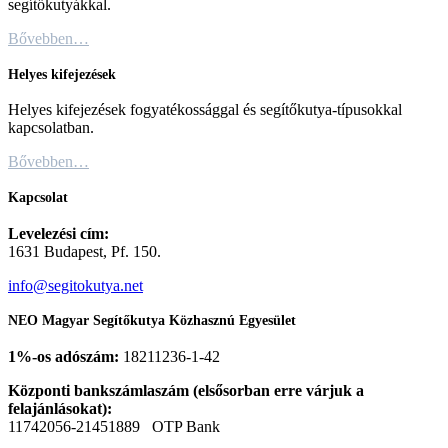
segítőkutyákkal.
Bővebben…
Helyes kifejezések
Helyes kifejezések fogyatékossággal és segítőkutya-típusokkal
kapcsolatban.
Bővebben…
Kapcsolat
Levelezési cím:
1631 Budapest, Pf. 150.
info@segitokutya.net
NEO Magyar Segítőkutya Közhasznú Egyesület
1%-os adószám:
18211236-1-42
Központi bankszámlaszám (elsősorban erre várjuk a
felajánlásokat):
11742056-21451889 OTP Bank