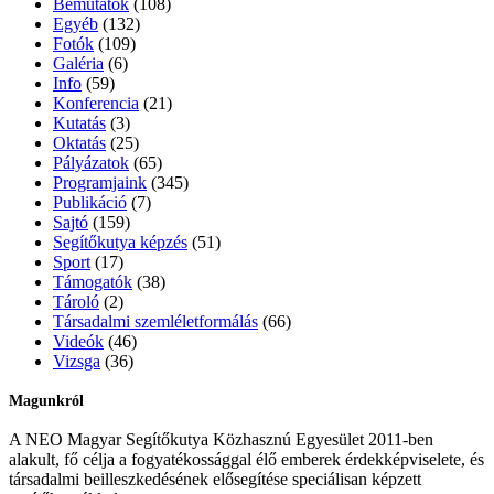
Bemutatók
(108)
Egyéb
(132)
Fotók
(109)
Galéria
(6)
Info
(59)
Konferencia
(21)
Kutatás
(3)
Oktatás
(25)
Pályázatok
(65)
Programjaink
(345)
Publikáció
(7)
Sajtó
(159)
Segítőkutya képzés
(51)
Sport
(17)
Támogatók
(38)
Tároló
(2)
Társadalmi szemléletformálás
(66)
Videók
(46)
Vizsga
(36)
Magunkról
A NEO Magyar Segítőkutya Közhasznú Egyesület 2011-ben
alakult, fő célja a fogyatékossággal élő emberek érdekképviselete, és
társadalmi beilleszkedésének elősegítése speciálisan képzett