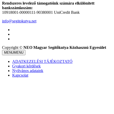
Rendszeres levelező támogatóink számára elkülönített
bankszámlaszám:
10918001-00000111-90380001 UniCredit Bank
info@segitokutya.net
Copyright ©
NEO Magyar Segítőkutya Közhasznú Egyesület
MENU
MENU
ADATKEZELÉSI TÁJÉKOZTATÓ
Gyakori kérdések
Nyilvános adataink
Kapcsolat