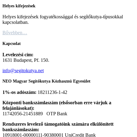
Helyes kifejezések
Helyes kifejezések fogyatékossággal és segítőkutya-típusokkal
kapcsolatban.
Bővebben…
Kapcsolat
Levelezési cím:
1631 Budapest, Pf. 150.
info@segitokutya.net
NEO Magyar Segítőkutya Közhasznú Egyesület
1%-os adószám:
18211236-1-42
Központi bankszámlaszám (elsősorban erre várjuk a
felajánlásokat):
11742056-21451889 OTP Bank
Rendszeres levelező támogatóink számára elkülönített
bankszámlaszám:
10918001-00000111-90380001 UniCredit Bank