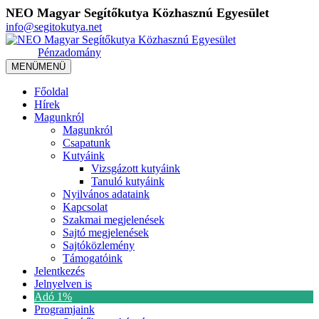
NEO Magyar Segítőkutya Közhasznú Egyesület
info@segitokutya.net
Pénzadomány
MENÜ
MENÜ
Főoldal
Hírek
Magunkról
Magunkról
Csapatunk
Kutyáink
Vizsgázott kutyáink
Tanuló kutyáink
Nyilvános adataink
Kapcsolat
Szakmai megjelenések
Sajtó megjelenések
Sajtóközlemény
Támogatóink
Jelentkezés
Jelnyelven is
Adó 1%
Programjaink