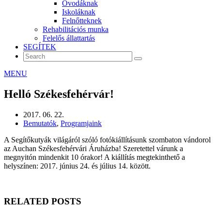
Óvodáknak
Iskoláknak
Felnőtteknek
Rehabilitációs munka
Felelős állattartás
SEGÍTEK
MENU
Helló Székesfehérvár!
2017. 06. 22.
Bemutatók
,
Programjaink
A Segítőkutyák világáról szóló fotókiállításunk szombaton vándorol
az Auchan Székesfehérvári Áruházba! Szeretettel várunk a
megnyitón mindenkit 10 órakor! A kiállítás megtekinthető a
helyszínen: 2017. június 24. és július 14. között.
RELATED POSTS