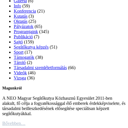
Galéria
(6)
Info
(59)
Konferencia
(21)
Kutatás
(3)
Oktatás
(25)
Pályázatok
(65)
Programjaink
(345)
Publikáció
(7)
Sajtó
(159)
Segítőkutya képzés
(51)
Sport
(17)
Támogatók
(38)
Tároló
(2)
Társadalmi szemléletformálás
(66)
Videók
(46)
Vizsga
(36)
Magunkról
A NEO Magyar Segítőkutya Közhasznú Egyesület 2011-ben
alakult, fő célja a fogyatékossággal élő emberek érdekképviselete, és
társadalmi beilleszkedésének elősegítése speciálisan képzett
segítőkutyákkal.
Bővebben…