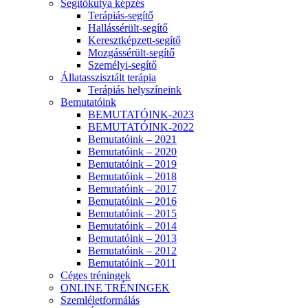
Segítőkutya képzés
Terápiás-segítő
Hallássérült-segítő
Keresztképzett-segítő
Mozgássérült-segítő
Személyi-segítő
Állatasszisztált terápia
Terápiás helyszíneink
Bemutatóink
BEMUTATÓINK-2023
BEMUTATÓINK-2022
Bemutatóink – 2021
Bemutatóink – 2020
Bemutatóink – 2019
Bemutatóink – 2018
Bemutatóink – 2017
Bemutatóink – 2016
Bemutatóink – 2015
Bemutatóink – 2014
Bemutatóink – 2013
Bemutatóink – 2012
Bemutatóink – 2011
Céges tréningek
ONLINE TRÉNINGEK
Szemléletformálás