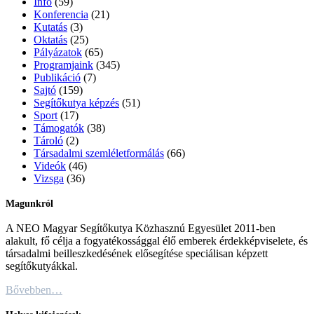
Info
(59)
Konferencia
(21)
Kutatás
(3)
Oktatás
(25)
Pályázatok
(65)
Programjaink
(345)
Publikáció
(7)
Sajtó
(159)
Segítőkutya képzés
(51)
Sport
(17)
Támogatók
(38)
Tároló
(2)
Társadalmi szemléletformálás
(66)
Videók
(46)
Vizsga
(36)
Magunkról
A NEO Magyar Segítőkutya Közhasznú Egyesület 2011-ben
alakult, fő célja a fogyatékossággal élő emberek érdekképviselete, és
társadalmi beilleszkedésének elősegítése speciálisan képzett
segítőkutyákkal.
Bővebben…