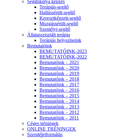
Segítőkutya képzés
Terápiás-segítő
Hallássérült-segítő
Keresztképzett-segítő
Mozgássérült-segítő
Személyi-segítő
Állatasszisztált terápia
Terápiás helyszíneink
Bemutatóink
BEMUTATÓINK-2023
BEMUTATÓINK-2022
Bemutatóink – 2021
Bemutatóink – 2020
Bemutatóink – 2019
Bemutatóink – 2018
Bemutatóink – 2017
Bemutatóink – 2016
Bemutatóink – 2015
Bemutatóink – 2014
Bemutatóink – 2013
Bemutatóink – 2012
Bemutatóink – 2011
Céges tréningek
ONLINE TRÉNINGEK
Szemléletformálás