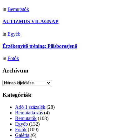
in
Bemutatók
AUTIZMUS VILÁGNAP
in
Egyéb
Érzékenyítő tréning: Pilisborosjenő
in
Fotók
Archívum
Archívum
Kategóriák
Adó 1 százalék
(28)
Bemutatkozás
(4)
Bemutatók
(108)
Egyéb
(132)
Fotók
(109)
Galéria
(6)