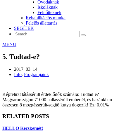
Óvodáknak
Iskoláknak
Felnőtteknek
Rehabilitációs munka
Felelős állattartás
SEGÍTEK
MENU
5. Tudtad-e?
2017. 03. 14.
Info
,
Programjaink
Képfelirat látássérült érdeklődők számára: Tudtad-e?
Magyarországon 71000 hallássérült ember él, és hazánkban
összesen 8 mozgássérült-segítő kutya dogozik! Ez: 0,01%
RELATED POSTS
HELLO Kecskemét!