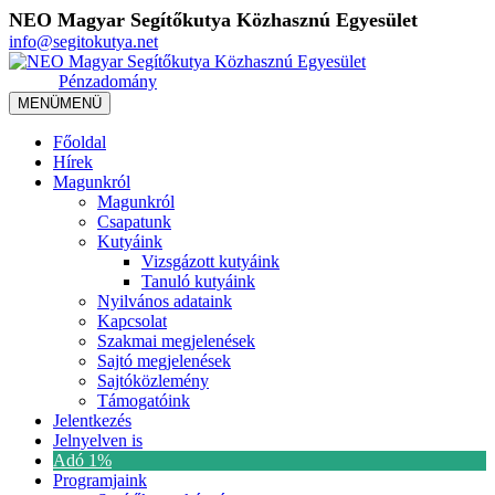
NEO Magyar Segítőkutya Közhasznú Egyesület
info@segitokutya.net
Pénzadomány
MENÜ
MENÜ
Főoldal
Hírek
Magunkról
Magunkról
Csapatunk
Kutyáink
Vizsgázott kutyáink
Tanuló kutyáink
Nyilvános adataink
Kapcsolat
Szakmai megjelenések
Sajtó megjelenések
Sajtóközlemény
Támogatóink
Jelentkezés
Jelnyelven is
Adó 1%
Programjaink