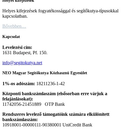
Helyes kifejezések
Helyes kifejezések fogyatékossággal és segítőkutya-típusokkal
kapcsolatban.
Bővebben…
Kapcsolat
Levelezési cím:
1631 Budapest, Pf. 150.
info@segitokutya.net
NEO Magyar Segítőkutya Közhasznú Egyesület
1%-os adószám:
18211236-1-42
Központi bankszámlaszám (elsősorban erre várjuk a
felajánlásokat):
11742056-21451889 OTP Bank
Rendszeres levelező támogatóink számára elkülönített
bankszámlaszám:
10918001-00000111-90380001 UniCredit Bank