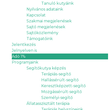
Tanuló kutyáink
Nyilvános adataink
Kapcsolat
Szakmai megjelenések
Sajtó megjelenések
Sajtóközlemény
Támogatóink
Jelentkezés
Jelnyelven is
Adó 1%
Programjaink
Segítőkutya képzés
Terápiás-segítő
Hallássérült-segítő
Keresztképzett-segítő
Mozgássérült-segítő
Személyi-segítő
Állatasszisztált terápia
Terápiás helyszíneink