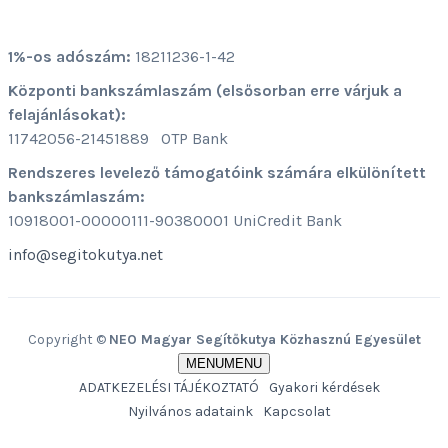
NEO MAGYAR SEGÍTŐKUTYA KÖZHASZNÚ EGYESÜLET
1%-os adószám:
18211236-1-42
Központi bankszámlaszám (elsősorban erre várjuk a
felajánlásokat):
11742056-21451889 OTP Bank
Rendszeres levelező támogatóink számára elkülönített
bankszámlaszám:
10918001-00000111-90380001 UniCredit Bank
info@segitokutya.net
Copyright ©
NEO Magyar Segítőkutya Közhasznú Egyesület
MENU
MENU
ADATKEZELÉSI TÁJÉKOZTATÓ
Gyakori kérdések
Nyilvános adataink
Kapcsolat