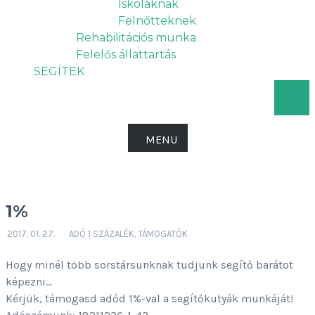
Iskoláknak
Felnőtteknek
Rehabilitációs munka
Felelős állattartás
SEGÍTEK
MENU
1%
2017. 01. 27.
ADÓ 1 SZÁZALÉK
,
TÁMOGATÓK
Hogy minél több sorstársunknak tudjunk segítő barátot
képezni…
Kérjük, támogasd adód 1%-val a segítőkutyák munkáját!