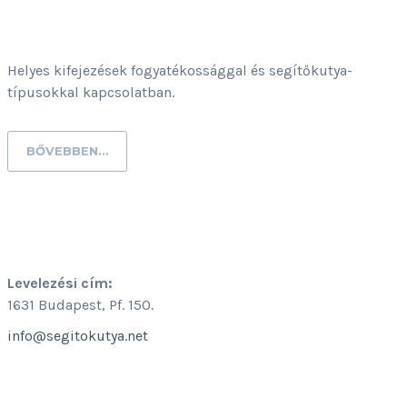
HELYES KIFEJEZÉSEK
Helyes kifejezések fogyatékossággal és segítőkutya-
típusokkal kapcsolatban.
BŐVEBBEN…
KAPCSOLAT
Levelezési cím:
1631 Budapest, Pf. 150.
info@segitokutya.net