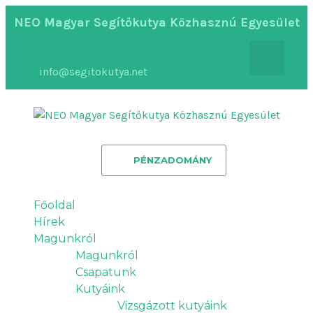
NEO Magyar Segítőkutya Közhasznú Egyesület
info@segitokutya.net
PÉNZADOMÁNY
Főoldal
Hírek
Magunkról
Magunkról
Csapatunk
Kutyáink
Vizsgázott kutyáink