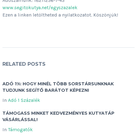
Adószámunk: 18211236-1-43
www.segitokutya.net/egyszazalek
Ezen a linken letöltheted a nyilatkozatot. Köszönjük!
RELATED POSTS
ADÓ 1%: HOGY MINÉL TÖBB SORSTÁRSUNKNAK
TUDJUNK SEGÍTŐ BARÁTOT KÉPEZNI
In
Adó 1 Százalék
TÁMOGASS MINKET KEDVEZMÉNYES KUTYATÁP
VÁSÁRLÁSSAL!
In
Támogatók