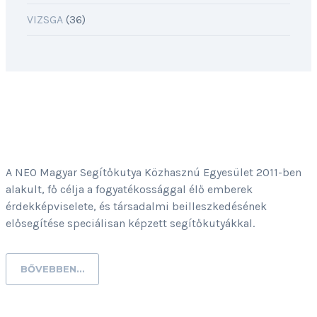
VIZSGA
(36)
MAGUNKRÓL
A NEO Magyar Segítőkutya Közhasznú Egyesület 2011-ben
alakult, fő célja a fogyatékossággal élő emberek
érdekképviselete, és társadalmi beilleszkedésének
elősegítése speciálisan képzett segítőkutyákkal.
BŐVEBBEN…