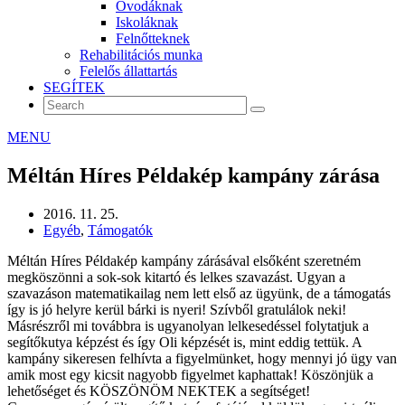
Óvodáknak
Iskoláknak
Felnőtteknek
Rehabilitációs munka
Felelős állattartás
SEGÍTEK
MENU
Méltán Híres Példakép kampány zárása
2016. 11. 25.
Egyéb
,
Támogatók
Méltán Híres Példakép kampány zárásával elsőként szeretném
megköszönni a sok-sok kitartó és lelkes szavazást. Ugyan a
szavazáson matematikailag nem lett első az ügyünk, de a támogatás
így is jó helyre kerül bárki is nyeri! Szívből gratulálok neki!
Másrészről mi továbbra is ugyanolyan lelkesedéssel folytatjuk a
segítőkutya képzést és így Oli képzését is, mint eddig tettük. A
kampány sikeresen felhívta a figyelmünket, hogy mennyi jó ügy van
amik most egy kicsit nagyobb figyelmet kaphattak! Köszönjük a
lehetőséget és KÖSZÖNÖM NEKTEK a segítséget!