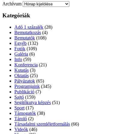
Archívum
Kategóriák
Adó 1 százalék
(28)
Bemutatkozás
(4)
Bemutatók
(108)
Egyéb
(132)
Fotók
(109)
Galéria
(6)
Info
(59)
Konferencia
(21)
Kutatás
(3)
Oktatás
(25)
Pályázatok
(65)
Programjaink
(345)
Publikáció
(7)
Sajtó
(159)
Segítőkutya képzés
(51)
Sport
(17)
Támogatók
(38)
Tároló
(2)
Társadalmi szemléletformálás
(66)
Videók
(46)