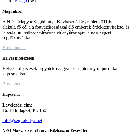
Vizsga
(36)
Magunkról
A NEO Magyar Segítőkutya Közhasznú Egyesület 2011-ben
alakult, fő célja a fogyatékossággal élő emberek érdekképviselete, és
társadalmi beilleszkedésének elősegítése speciálisan képzett
segítőkutyákkal.
Bővebben…
Helyes kifejezések
Helyes kifejezések fogyatékossággal és segítőkutya-típusokkal
kapcsolatban.
Bővebben…
Kapcsolat
Levelezési cím:
1631 Budapest, Pf. 150.
info@segitokutya.net
NEO Magyar Segítőkutya Közhasznú Egyesület