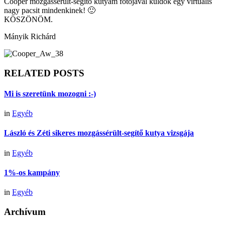
Cooper mozgássérült-segítő kutyám fotójával küldök egy virtuális
nagy pacsit mindenkinek!
🙂
KÖSZÖNÖM.
Mányik Richárd
RELATED POSTS
Mi is szeretünk mozogni :-)
in
Egyéb
László és Zéti sikeres mozgássérült-segítő kutya vizsgája
in
Egyéb
1%-os kampány
in
Egyéb
Archívum