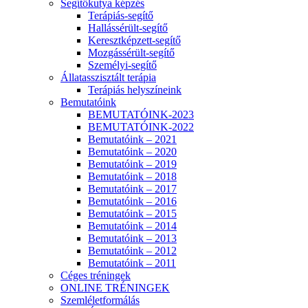
Segítőkutya képzés
Terápiás-segítő
Hallássérült-segítő
Keresztképzett-segítő
Mozgássérült-segítő
Személyi-segítő
Állatasszisztált terápia
Terápiás helyszíneink
Bemutatóink
BEMUTATÓINK-2023
BEMUTATÓINK-2022
Bemutatóink – 2021
Bemutatóink – 2020
Bemutatóink – 2019
Bemutatóink – 2018
Bemutatóink – 2017
Bemutatóink – 2016
Bemutatóink – 2015
Bemutatóink – 2014
Bemutatóink – 2013
Bemutatóink – 2012
Bemutatóink – 2011
Céges tréningek
ONLINE TRÉNINGEK
Szemléletformálás