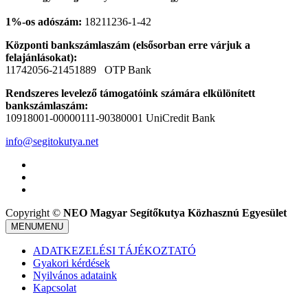
1%-os adószám:
18211236-1-42
Központi bankszámlaszám (elsősorban erre várjuk a
felajánlásokat):
11742056-21451889 OTP Bank
Rendszeres levelező támogatóink számára elkülönített
bankszámlaszám:
10918001-00000111-90380001 UniCredit Bank
info@segitokutya.net
Copyright ©
NEO Magyar Segítőkutya Közhasznú Egyesület
MENU
MENU
ADATKEZELÉSI TÁJÉKOZTATÓ
Gyakori kérdések
Nyilvános adataink
Kapcsolat