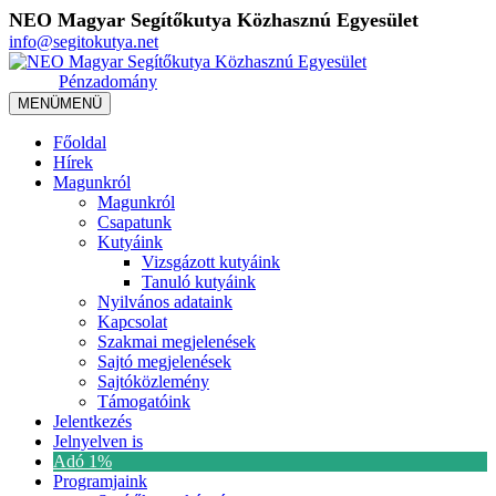
NEO Magyar Segítőkutya Közhasznú Egyesület
info@segitokutya.net
Pénzadomány
MENÜ
MENÜ
Főoldal
Hírek
Magunkról
Magunkról
Csapatunk
Kutyáink
Vizsgázott kutyáink
Tanuló kutyáink
Nyilvános adataink
Kapcsolat
Szakmai megjelenések
Sajtó megjelenések
Sajtóközlemény
Támogatóink
Jelentkezés
Jelnyelven is
Adó 1%
Programjaink