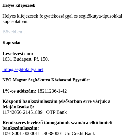
Helyes kifejezések
Helyes kifejezések fogyatékossággal és segítőkutya-típusokkal
kapcsolatban.
Bővebben…
Kapcsolat
Levelezési cím:
1631 Budapest, Pf. 150.
info@segitokutya.net
NEO Magyar Segítőkutya Közhasznú Egyesület
1%-os adószám:
18211236-1-42
Központi bankszámlaszám (elsősorban erre várjuk a
felajánlásokat):
11742056-21451889 OTP Bank
Rendszeres levelező támogatóink számára elkülönített
bankszámlaszám:
10918001-00000111-90380001 UniCredit Bank