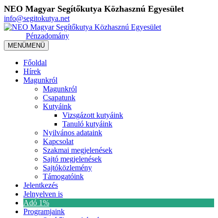
NEO Magyar Segítőkutya Közhasznú Egyesület
info@segitokutya.net
Pénzadomány
MENÜ
MENÜ
Főoldal
Hírek
Magunkról
Magunkról
Csapatunk
Kutyáink
Vizsgázott kutyáink
Tanuló kutyáink
Nyilvános adataink
Kapcsolat
Szakmai megjelenések
Sajtó megjelenések
Sajtóközlemény
Támogatóink
Jelentkezés
Jelnyelven is
Adó 1%
Programjaink