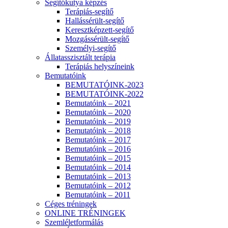
Segítőkutya képzés
Terápiás-segítő
Hallássérült-segítő
Keresztképzett-segítő
Mozgássérült-segítő
Személyi-segítő
Állatasszisztált terápia
Terápiás helyszíneink
Bemutatóink
BEMUTATÓINK-2023
BEMUTATÓINK-2022
Bemutatóink – 2021
Bemutatóink – 2020
Bemutatóink – 2019
Bemutatóink – 2018
Bemutatóink – 2017
Bemutatóink – 2016
Bemutatóink – 2015
Bemutatóink – 2014
Bemutatóink – 2013
Bemutatóink – 2012
Bemutatóink – 2011
Céges tréningek
ONLINE TRÉNINGEK
Szemléletformálás