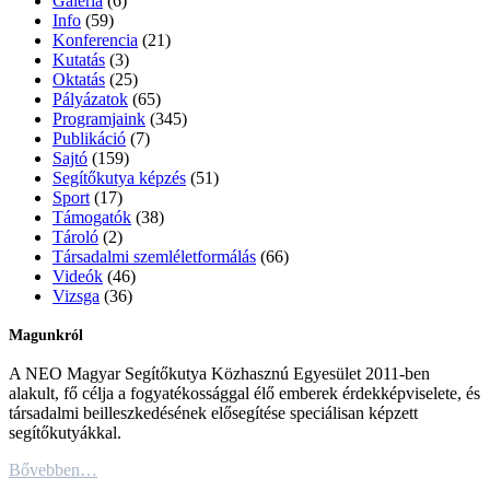
Galéria
(6)
Info
(59)
Konferencia
(21)
Kutatás
(3)
Oktatás
(25)
Pályázatok
(65)
Programjaink
(345)
Publikáció
(7)
Sajtó
(159)
Segítőkutya képzés
(51)
Sport
(17)
Támogatók
(38)
Tároló
(2)
Társadalmi szemléletformálás
(66)
Videók
(46)
Vizsga
(36)
Magunkról
A NEO Magyar Segítőkutya Közhasznú Egyesület 2011-ben
alakult, fő célja a fogyatékossággal élő emberek érdekképviselete, és
társadalmi beilleszkedésének elősegítése speciálisan képzett
segítőkutyákkal.
Bővebben…