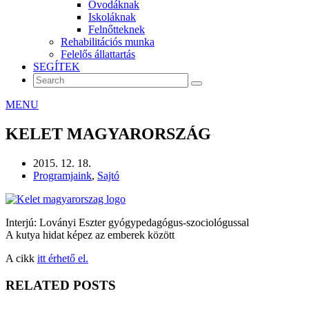
Óvodáknak
Iskoláknak
Felnőtteknek
Rehabilitációs munka
Felelős állattartás
SEGÍTEK
MENU
KELET MAGYARORSZÁG
2015. 12. 18.
Programjaink
,
Sajtó
Interjú: Loványi Eszter gyógypedagógus-szociológussal
A kutya hidat képez az emberek között
A cikk
itt érhető el.
RELATED POSTS