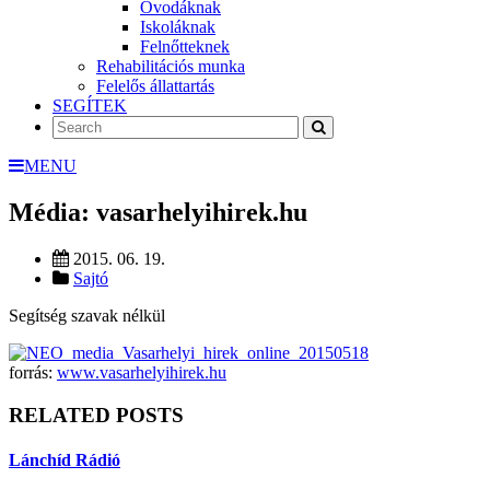
Óvodáknak
Iskoláknak
Felnőtteknek
Rehabilitációs munka
Felelős állattartás
SEGÍTEK
MENU
Média: vasarhelyihirek.hu
2015. 06. 19.
Sajtó
Segítség szavak nélkül
forrás:
www.vasarhelyihirek.hu
RELATED POSTS
Lánchíd Rádió