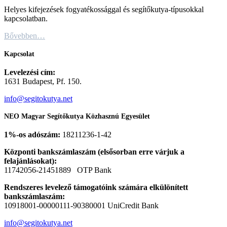
Helyes kifejezések fogyatékossággal és segítőkutya-típusokkal
kapcsolatban.
Bővebben…
Kapcsolat
Levelezési cím:
1631 Budapest, Pf. 150.
info@segitokutya.net
NEO Magyar Segítőkutya Közhasznú Egyesület
1%-os adószám:
18211236-1-42
Központi bankszámlaszám (elsősorban erre várjuk a
felajánlásokat):
11742056-21451889 OTP Bank
Rendszeres levelező támogatóink számára elkülönített
bankszámlaszám:
10918001-00000111-90380001 UniCredit Bank
info@segitokutya.net