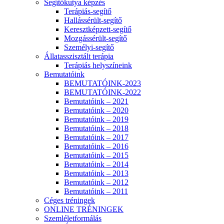
Segítőkutya képzés
Terápiás-segítő
Hallássérült-segítő
Keresztképzett-segítő
Mozgássérült-segítő
Személyi-segítő
Állatasszisztált terápia
Terápiás helyszíneink
Bemutatóink
BEMUTATÓINK-2023
BEMUTATÓINK-2022
Bemutatóink – 2021
Bemutatóink – 2020
Bemutatóink – 2019
Bemutatóink – 2018
Bemutatóink – 2017
Bemutatóink – 2016
Bemutatóink – 2015
Bemutatóink – 2014
Bemutatóink – 2013
Bemutatóink – 2012
Bemutatóink – 2011
Céges tréningek
ONLINE TRÉNINGEK
Szemléletformálás