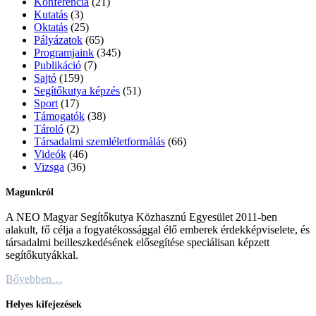
Konferencia
(21)
Kutatás
(3)
Oktatás
(25)
Pályázatok
(65)
Programjaink
(345)
Publikáció
(7)
Sajtó
(159)
Segítőkutya képzés
(51)
Sport
(17)
Támogatók
(38)
Tároló
(2)
Társadalmi szemléletformálás
(66)
Videók
(46)
Vizsga
(36)
Magunkról
A NEO Magyar Segítőkutya Közhasznú Egyesület 2011-ben
alakult, fő célja a fogyatékossággal élő emberek érdekképviselete, és
társadalmi beilleszkedésének elősegítése speciálisan képzett
segítőkutyákkal.
Bővebben…
Helyes kifejezések