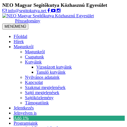
NEO Magyar Segítőkutya Közhasznú Egyesület
info@segitokutya.net
Pénzadomány
MENÜ
MENÜ
Főoldal
Hírek
Magunkról
Magunkról
Csapatunk
Kutyáink
Vizsgázott kutyáink
Tanuló kutyáink
Nyilvános adataink
Kapcsolat
Szakmai megjelenések
Sajtó megjelenések
Sajtóközlemény
Támogatóink
Jelentkezés
Jelnyelven is
Adó 1%
Programjaink