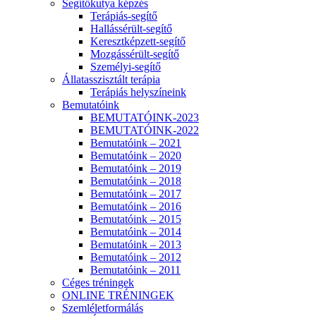
Segítőkutya képzés
Terápiás-segítő
Hallássérült-segítő
Keresztképzett-segítő
Mozgássérült-segítő
Személyi-segítő
Állatasszisztált terápia
Terápiás helyszíneink
Bemutatóink
BEMUTATÓINK-2023
BEMUTATÓINK-2022
Bemutatóink – 2021
Bemutatóink – 2020
Bemutatóink – 2019
Bemutatóink – 2018
Bemutatóink – 2017
Bemutatóink – 2016
Bemutatóink – 2015
Bemutatóink – 2014
Bemutatóink – 2013
Bemutatóink – 2012
Bemutatóink – 2011
Céges tréningek
ONLINE TRÉNINGEK
Szemléletformálás