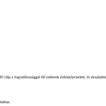
élja a fogyatékossággal élő emberek érdekképviselete, és társadalmi b
latban.