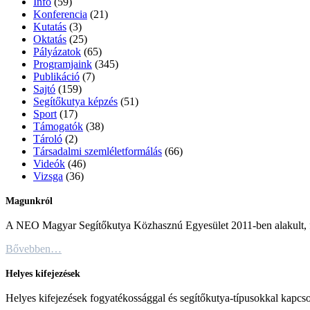
Info
(59)
Konferencia
(21)
Kutatás
(3)
Oktatás
(25)
Pályázatok
(65)
Programjaink
(345)
Publikáció
(7)
Sajtó
(159)
Segítőkutya képzés
(51)
Sport
(17)
Támogatók
(38)
Tároló
(2)
Társadalmi szemléletformálás
(66)
Videók
(46)
Vizsga
(36)
Magunkról
A NEO Magyar Segítőkutya Közhasznú Egyesület 2011-ben alakult, fő c
Bővebben…
Helyes kifejezések
Helyes kifejezések fogyatékossággal és segítőkutya-típusokkal kapcso