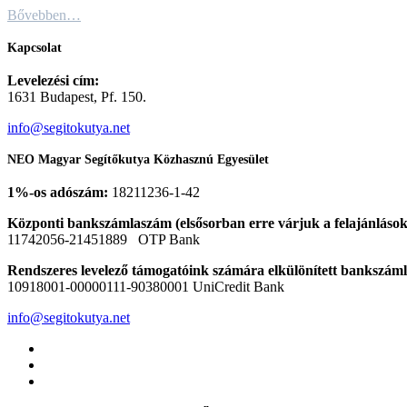
Bővebben…
Kapcsolat
Levelezési cím:
1631 Budapest, Pf. 150.
info@segitokutya.net
NEO Magyar Segítőkutya Közhasznú Egyesület
1%-os adószám:
18211236-1-42
Központi bankszámlaszám (elsősorban erre várjuk a felajánlások
11742056-21451889 OTP Bank
Rendszeres levelező támogatóink számára elkülönített bankszám
10918001-00000111-90380001 UniCredit Bank
info@segitokutya.net