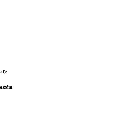
at):
laszám: