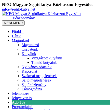
NEO Magyar Segítőkutya Közhasznú Egyesület
info@segitokutya.net
Pénzadomány
MENÜ
MENÜ
Főoldal
Hírek
Magunkról
Magunkról
Csapatunk
Kutyáink
Vizsgázott kutyáink
Tanuló kutyáink
Nyilvános adataink
Kapcsolat
Szakmai megjelenések
Sajtó megjelenések
Sajtóközlemény
Támogatóink
Jelentkezés
Jelnyelven is
Adó 1%
Programjaink