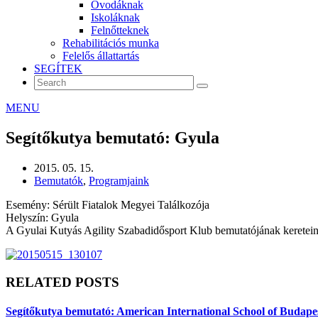
Óvodáknak
Iskoláknak
Felnőtteknek
Rehabilitációs munka
Felelős állattartás
SEGÍTEK
MENU
Segítőkutya bemutató: Gyula
2015. 05. 15.
Bemutatók
,
Programjaink
Esemény: Sérült Fiatalok Megyei Találkozója
Helyszín: Gyula
A Gyulai Kutyás Agility Szabadidősport Klub bemutatójának keretein 
RELATED POSTS
Segítőkutya bemutató: American International School of Budape