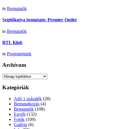
in
Bemutatók
Segítőkutya bemutató: Premier Outlet
in
Bemutatók
RTL Klub
in
Programjaink
Archívum
Archívum
Kategóriák
Adó 1 százalék
(28)
Bemutatkozás
(4)
Bemutatók
(108)
Egyéb
(132)
Fotók
(109)
Galéria
(6)