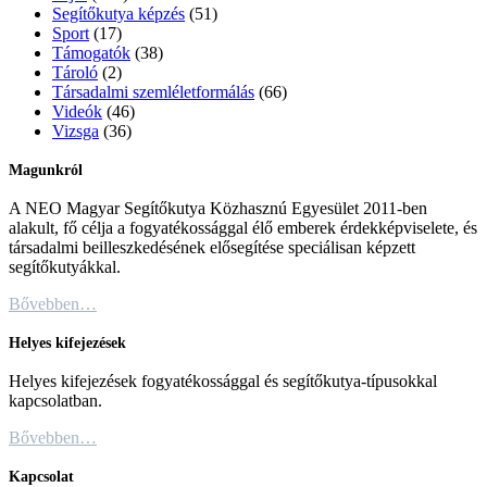
Segítőkutya képzés
(51)
Sport
(17)
Támogatók
(38)
Tároló
(2)
Társadalmi szemléletformálás
(66)
Videók
(46)
Vizsga
(36)
Magunkról
A NEO Magyar Segítőkutya Közhasznú Egyesület 2011-ben
alakult, fő célja a fogyatékossággal élő emberek érdekképviselete, és
társadalmi beilleszkedésének elősegítése speciálisan képzett
segítőkutyákkal.
Bővebben…
Helyes kifejezések
Helyes kifejezések fogyatékossággal és segítőkutya-típusokkal
kapcsolatban.
Bővebben…
Kapcsolat