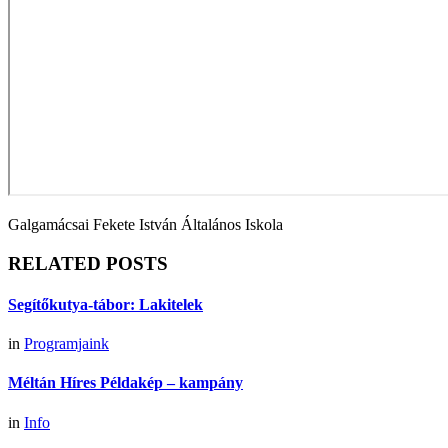
Galgamácsai Fekete István Általános Iskola
RELATED POSTS
Segítőkutya-tábor: Lakitelek
in
Programjaink
Méltán Híres Példakép – kampány
in
Info