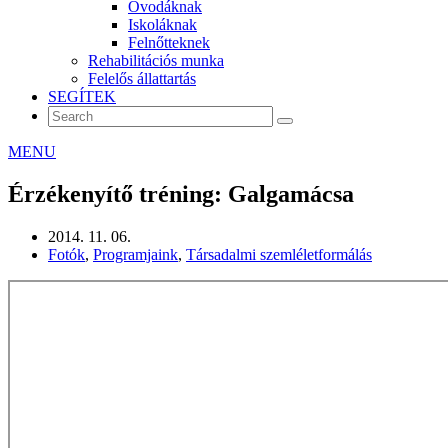
Óvodáknak
Iskoláknak
Felnőtteknek
Rehabilitációs munka
Felelős állattartás
SEGÍTEK
MENU
Érzékenyítő tréning: Galgamácsa
2014. 11. 06.
Fotók
,
Programjaink
,
Társadalmi szemléletformálás