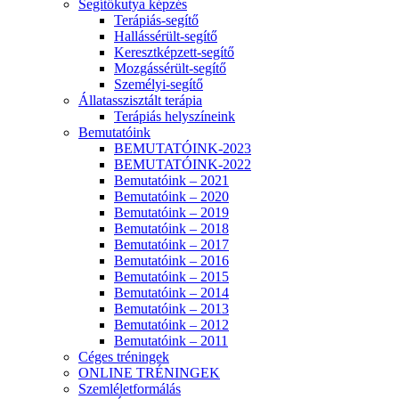
Segítőkutya képzés
Terápiás-segítő
Hallássérült-segítő
Keresztképzett-segítő
Mozgássérült-segítő
Személyi-segítő
Állatasszisztált terápia
Terápiás helyszíneink
Bemutatóink
BEMUTATÓINK-2023
BEMUTATÓINK-2022
Bemutatóink – 2021
Bemutatóink – 2020
Bemutatóink – 2019
Bemutatóink – 2018
Bemutatóink – 2017
Bemutatóink – 2016
Bemutatóink – 2015
Bemutatóink – 2014
Bemutatóink – 2013
Bemutatóink – 2012
Bemutatóink – 2011
Céges tréningek
ONLINE TRÉNINGEK
Szemléletformálás