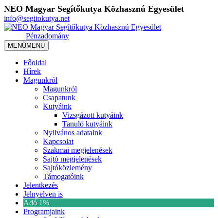
NEO Magyar Segítőkutya Közhasznú Egyesület
info@segitokutya.net
Pénzadomány
MENÜ
MENÜ
Főoldal
Hírek
Magunkról
Magunkról
Csapatunk
Kutyáink
Vizsgázott kutyáink
Tanuló kutyáink
Nyilvános adataink
Kapcsolat
Szakmai megjelenések
Sajtó megjelenések
Sajtóközlemény
Támogatóink
Jelentkezés
Jelnyelven is
Adó 1%
Programjaink