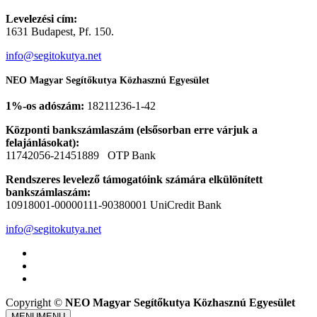
Levelezési cím:
1631 Budapest, Pf. 150.
info@segitokutya.net
NEO Magyar Segítőkutya Közhasznú Egyesület
1%-os adószám:
18211236-1-42
Központi bankszámlaszám (elsősorban erre várjuk a
felajánlásokat):
11742056-21451889 OTP Bank
Rendszeres levelező támogatóink számára elkülönített
bankszámlaszám:
10918001-00000111-90380001 UniCredit Bank
info@segitokutya.net
Copyright ©
NEO Magyar Segítőkutya Közhasznú Egyesület
MENU
MENU