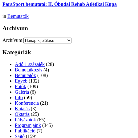
ParaSport bemutató: II. Óbudai Rehab Atlétikai Kupa
in
Bemutatók
Archívum
Archívum
Kategóriák
Adó 1 százalék
(28)
Bemutatkozás
(4)
Bemutatók
(108)
Egyéb
(132)
Fotók
(109)
Galéria
(6)
Info
(59)
Konferencia
(21)
Kutatás
(3)
Oktatás
(25)
Pályázatok
(65)
Programjaink
(345)
Publikáció
(7)
Sajtó
(159)