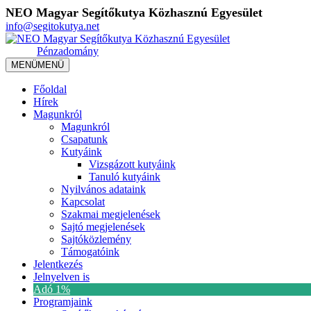
NEO Magyar Segítőkutya Közhasznú Egyesület
info@segitokutya.net
Pénzadomány
MENÜ
MENÜ
Főoldal
Hírek
Magunkról
Magunkról
Csapatunk
Kutyáink
Vizsgázott kutyáink
Tanuló kutyáink
Nyilvános adataink
Kapcsolat
Szakmai megjelenések
Sajtó megjelenések
Sajtóközlemény
Támogatóink
Jelentkezés
Jelnyelven is
Adó 1%
Programjaink