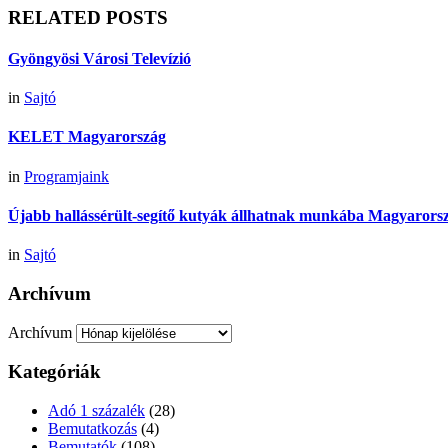
RELATED POSTS
Gyöngyösi Városi Televízió
in
Sajtó
KELET Magyarország
in
Programjaink
Újabb hallássérült-segítő kutyák állhatnak munkába Magyarors
in
Sajtó
Archívum
Archívum
Kategóriák
Adó 1 százalék
(28)
Bemutatkozás
(4)
Bemutatók
(108)