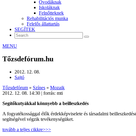
Óvodáknak
Iskoláknak
Felnőtteknek
Rehabilitációs munka
Felelős állattartás
SEGÍTEK
MENU
Tőzsdefórum.hu
2012. 12. 08.
Sajtó
Tőzsdefórum
»
Színes
»
Mozaik
2012. 12. 08. 14:30 | forrás: mti
Segítőkutyákkal könnyebb a beilleszkedés
A fogyatékossággal élők érdekképviselete és társadalmi beilleszked
segítségével végzik tevékenységüket.
tovább a teljes cikkre>>>