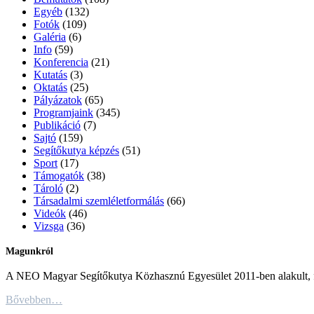
Egyéb
(132)
Fotók
(109)
Galéria
(6)
Info
(59)
Konferencia
(21)
Kutatás
(3)
Oktatás
(25)
Pályázatok
(65)
Programjaink
(345)
Publikáció
(7)
Sajtó
(159)
Segítőkutya képzés
(51)
Sport
(17)
Támogatók
(38)
Tároló
(2)
Társadalmi szemléletformálás
(66)
Videók
(46)
Vizsga
(36)
Magunkról
A NEO Magyar Segítőkutya Közhasznú Egyesület 2011-ben alakult, fő c
Bővebben…