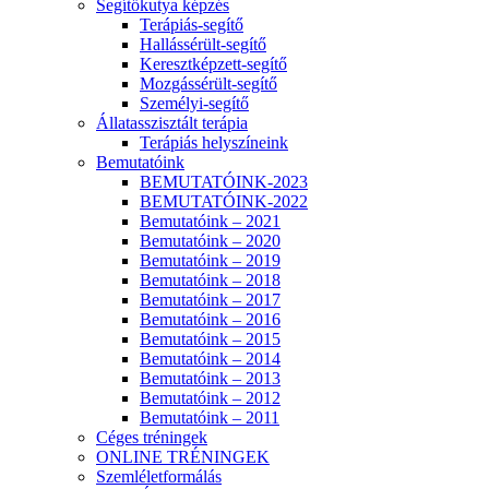
Segítőkutya képzés
Terápiás-segítő
Hallássérült-segítő
Keresztképzett-segítő
Mozgássérült-segítő
Személyi-segítő
Állatasszisztált terápia
Terápiás helyszíneink
Bemutatóink
BEMUTATÓINK-2023
BEMUTATÓINK-2022
Bemutatóink – 2021
Bemutatóink – 2020
Bemutatóink – 2019
Bemutatóink – 2018
Bemutatóink – 2017
Bemutatóink – 2016
Bemutatóink – 2015
Bemutatóink – 2014
Bemutatóink – 2013
Bemutatóink – 2012
Bemutatóink – 2011
Céges tréningek
ONLINE TRÉNINGEK
Szemléletformálás