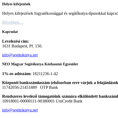
Helyes kifejezések
Helyes kifejezések fogyatékossággal és segítőkutya-típusokkal kapcso
Bővebben…
Kapcsolat
Levelezési cím:
1631 Budapest, Pf. 150.
info@segitokutya.net
NEO Magyar Segítőkutya Közhasznú Egyesület
1%-os adószám:
18211236-1-42
Központi bankszámlaszám (elsősorban erre várjuk a felajánlások
11742056-21451889 OTP Bank
Rendszeres levelező támogatóink számára elkülönített bankszám
10918001-00000111-90380001 UniCredit Bank
info@segitokutya.net