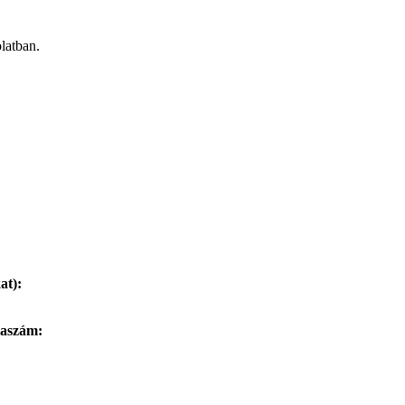
latban.
at):
laszám: