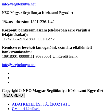
info@segitokutya.net
NEO Magyar Segítőkutya Közhasznú Egyesület
1%-os adószám:
18211236-1-42
Központi bankszámlaszám (elsősorban erre várjuk a
felajánlásokat):
11742056-21451889 OTP Bank
Rendszeres levelező támogatóink számára elkülönített
bankszámlaszám:
10918001-00000111-90380001 UniCredit Bank
info@segitokutya.net
Copyright ©
NEO Magyar Segítőkutya Közhasznú Egyesület
MENU
MENU
ADATKEZELÉSI TÁJÉKOZTATÓ
Gyakori kérdések