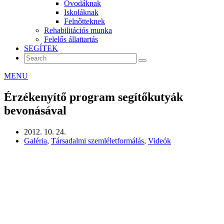
Óvodáknak
Iskoláknak
Felnőtteknek
Rehabilitációs munka
Felelős állattartás
SEGÍTEK
MENU
Érzékenyítő program segítőkutyák
bevonásával
2012. 10. 24.
Galéria
,
Társadalmi szemléletformálás
,
Videók