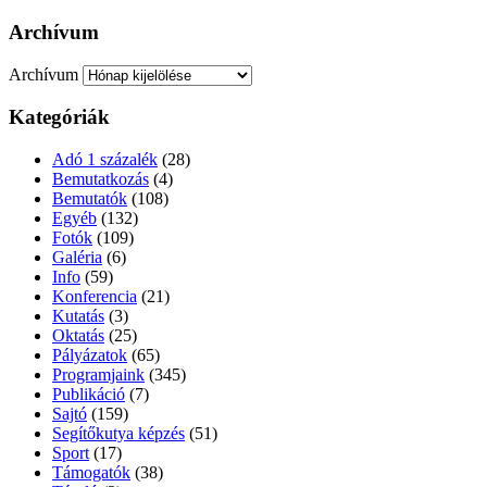
Archívum
Archívum
Kategóriák
Adó 1 százalék
(28)
Bemutatkozás
(4)
Bemutatók
(108)
Egyéb
(132)
Fotók
(109)
Galéria
(6)
Info
(59)
Konferencia
(21)
Kutatás
(3)
Oktatás
(25)
Pályázatok
(65)
Programjaink
(345)
Publikáció
(7)
Sajtó
(159)
Segítőkutya képzés
(51)
Sport
(17)
Támogatók
(38)