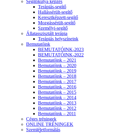
Segítőkutya képzés
Terápiás-segítő
Hallássérült-segítő
Keresztképzett-segítő
Mozgássérült-segítő
Személyi-segítő
Állatasszisztált terápia
Terápiás helyszíneink
Bemutatóink
BEMUTATÓINK-2023
BEMUTATÓINK-2022
Bemutatóink – 2021
Bemutatóink – 2020
Bemutatóink – 2019
Bemutatóink – 2018
Bemutatóink – 2017
Bemutatóink – 2016
Bemutatóink – 2015
Bemutatóink – 2014
Bemutatóink – 2013
Bemutatóink – 2012
Bemutatóink – 2011
Céges tréningek
ONLINE TRÉNINGEK
Szemléletformálás