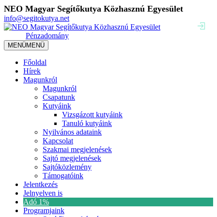
NEO Magyar Segítőkutya Közhasznú Egyesület
info@segitokutya.net
Pénzadomány
MENÜ
MENÜ
Főoldal
Hírek
Magunkról
Magunkról
Csapatunk
Kutyáink
Vizsgázott kutyáink
Tanuló kutyáink
Nyilvános adataink
Kapcsolat
Szakmai megjelenések
Sajtó megjelenések
Sajtóközlemény
Támogatóink
Jelentkezés
Jelnyelven is
Adó 1%
Programjaink