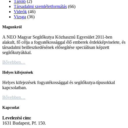
Tároló
(2)
Társadalmi szemléletformálás
(66)
Videók
(46)
Vizsga
(36)
Magunkról
A NEO Magyar Segítőkutya Közhasznú Egyesület 2011-ben
alakult, fő célja a fogyatékossággal élő emberek érdekképviselete, és
társadalmi beilleszkedésének elősegítése speciálisan képzett
segítőkutyákkal.
Bővebben…
Helyes kifejezések
Helyes kifejezések fogyatékossággal és segítőkutya-típusokkal
kapcsolatban.
Bővebben…
Kapcsolat
Levelezési cím:
1631 Budapest, Pf. 150.