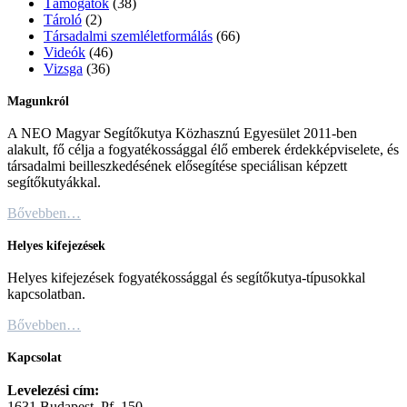
Támogatók
(38)
Tároló
(2)
Társadalmi szemléletformálás
(66)
Videók
(46)
Vizsga
(36)
Magunkról
A NEO Magyar Segítőkutya Közhasznú Egyesület 2011-ben
alakult, fő célja a fogyatékossággal élő emberek érdekképviselete, és
társadalmi beilleszkedésének elősegítése speciálisan képzett
segítőkutyákkal.
Bővebben…
Helyes kifejezések
Helyes kifejezések fogyatékossággal és segítőkutya-típusokkal
kapcsolatban.
Bővebben…
Kapcsolat
Levelezési cím:
1631 Budapest, Pf. 150.