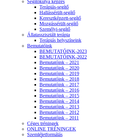
Segítőkutya képzés
Terápiás-segítő
Hallássérült-segítő
Keresztképzett-segítő
Mozgássérült-segítő
Személyi-segítő
Állatasszisztált terápia
Terápiás helyszíneink
Bemutatóink
BEMUTATÓINK-2023
BEMUTATÓINK-2022
Bemutatóink – 2021
Bemutatóink – 2020
Bemutatóink – 2019
Bemutatóink – 2018
Bemutatóink – 2017
Bemutatóink – 2016
Bemutatóink – 2015
Bemutatóink – 2014
Bemutatóink – 2013
Bemutatóink – 2012
Bemutatóink – 2011
Céges tréningek
ONLINE TRÉNINGEK
Szemléletformálás