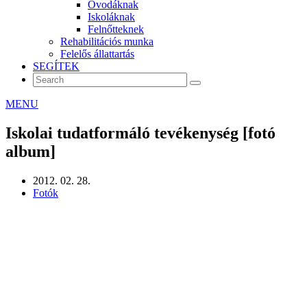
Óvodáknak
Iskoláknak
Felnőtteknek
Rehabilitációs munka
Felelős állattartás
SEGÍTEK
MENU
Iskolai tudatformáló tevékenység [fotó
album]
2012. 02. 28.
Fotók