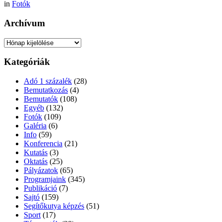
in
Fotók
Archívum
Archívum
Kategóriák
Adó 1 százalék
(28)
Bemutatkozás
(4)
Bemutatók
(108)
Egyéb
(132)
Fotók
(109)
Galéria
(6)
Info
(59)
Konferencia
(21)
Kutatás
(3)
Oktatás
(25)
Pályázatok
(65)
Programjaink
(345)
Publikáció
(7)
Sajtó
(159)
Segítőkutya képzés
(51)
Sport
(17)