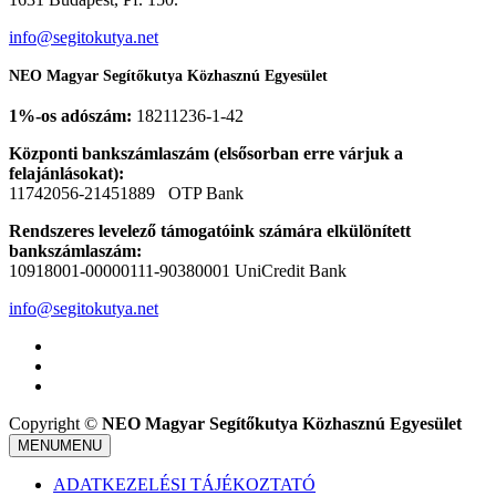
info@segitokutya.net
NEO Magyar Segítőkutya Közhasznú Egyesület
1%-os adószám:
18211236-1-42
Központi bankszámlaszám (elsősorban erre várjuk a
felajánlásokat):
11742056-21451889 OTP Bank
Rendszeres levelező támogatóink számára elkülönített
bankszámlaszám:
10918001-00000111-90380001 UniCredit Bank
info@segitokutya.net
Copyright ©
NEO Magyar Segítőkutya Közhasznú Egyesület
MENU
MENU
ADATKEZELÉSI TÁJÉKOZTATÓ