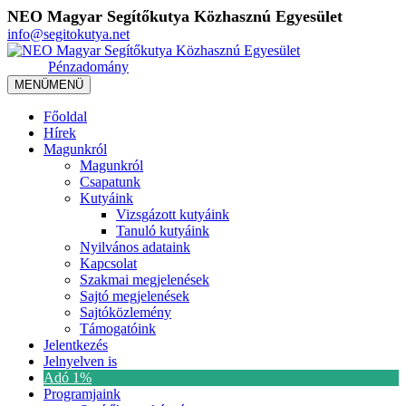
NEO Magyar Segítőkutya Közhasznú Egyesület
info@segitokutya.net
Pénzadomány
MENÜ
MENÜ
Főoldal
Hírek
Magunkról
Magunkról
Csapatunk
Kutyáink
Vizsgázott kutyáink
Tanuló kutyáink
Nyilvános adataink
Kapcsolat
Szakmai megjelenések
Sajtó megjelenések
Sajtóközlemény
Támogatóink
Jelentkezés
Jelnyelven is
Adó 1%
Programjaink